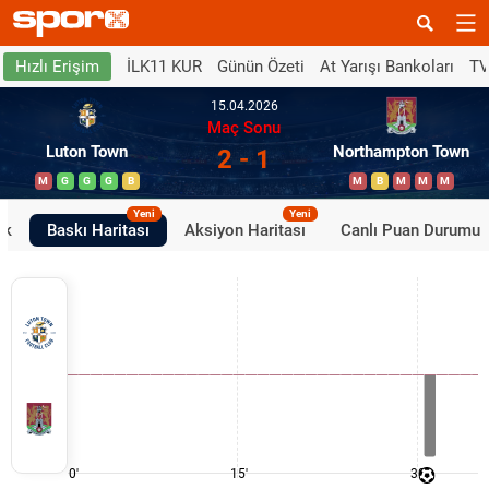
İLK11 KUR
Günün Özeti
At Yarışı Bankoları
TV
Hızlı Erişim
15.04.2026
Maç Sonu
Luton Town
Northampton Town
2 - 1
M
G
G
G
B
M
B
M
M
M
Yeni
Yeni
ik
Baskı Haritası
Aksiyon Haritası
Canlı Puan Durumu
0'
15'
30'