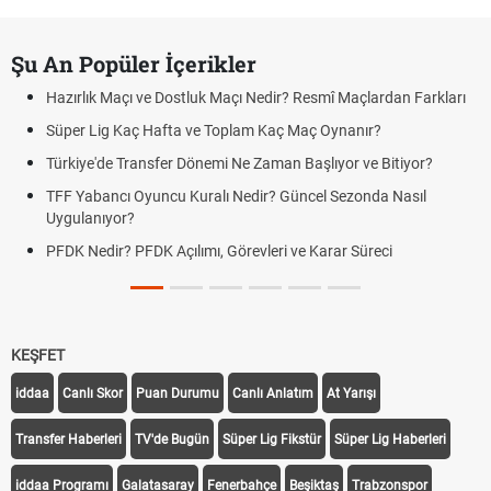
Şu An Popüler İçerikler
Hazırlık Maçı ve Dostluk Maçı Nedir? Resmî Maçlardan Farkları
Süper Lig Kaç Hafta ve Toplam Kaç Maç Oynanır?
Türkiye'de Transfer Dönemi Ne Zaman Başlıyor ve Bitiyor?
TFF Yabancı Oyuncu Kuralı Nedir? Güncel Sezonda Nasıl
Uygulanıyor?
PFDK Nedir? PFDK Açılımı, Görevleri ve Karar Süreci
KEŞFET
iddaa
Canlı Skor
Puan Durumu
Canlı Anlatım
At Yarışı
Transfer Haberleri
TV'de Bugün
Süper Lig Fikstür
Süper Lig Haberleri
iddaa Programı
Galatasaray
Fenerbahçe
Beşiktaş
Trabzonspor