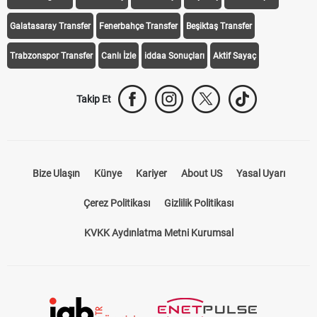
Galatasaray Transfer
Fenerbahçe Transfer
Beşiktaş Transfer
Trabzonspor Transfer
Canlı İzle
iddaa Sonuçları
Aktif Sayaç
Takip Et
Bize Ulaşın
Künye
Kariyer
About US
Yasal Uyarı
Çerez Politikası
Gizlilik Politikası
KVKK Aydınlatma Metni Kurumsal