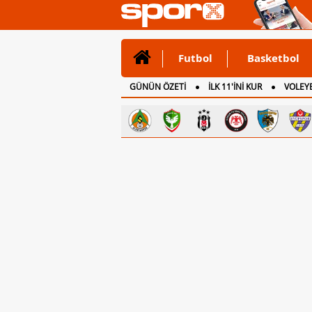
Futbol
Basketbol
GÜNÜN ÖZETİ
İLK 11'İNİ KUR
VOLEYB
CANLI ANLATIM
İNGİLTERE