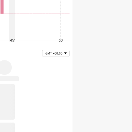
45'
60'
75'
GMT +00:00