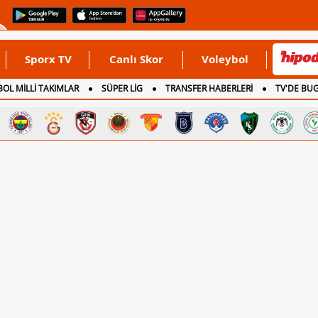
Sporx TV
Canlı Skor
Voleybol
OL MİLLİ TAKIMLAR
SÜPER LİG
TRANSFER HABERLERİ
TV'DE BU