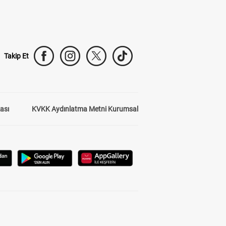
Takip Et
kası
KVKK Aydınlatma Metni Kurumsal