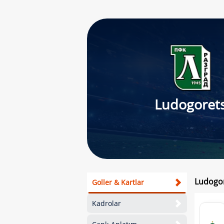
Ludogoret
Ludogor
Goller & Kartlar
Kadrolar