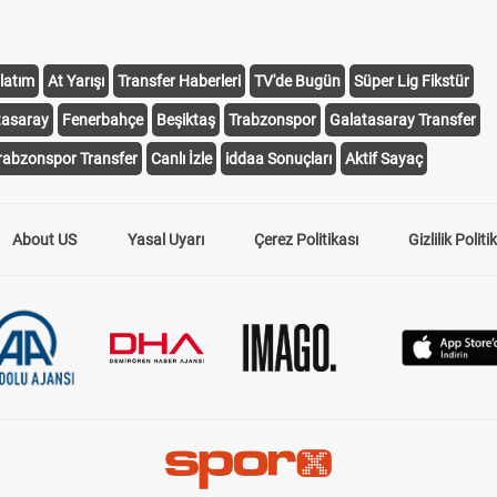
latım
At Yarışı
Transfer Haberleri
TV'de Bugün
Süper Lig Fikstür
tasaray
Fenerbahçe
Beşiktaş
Trabzonspor
Galatasaray Transfer
rabzonspor Transfer
Canlı İzle
iddaa Sonuçları
Aktif Sayaç
About US
Yasal Uyarı
Çerez Politikası
Gizlilik Politi