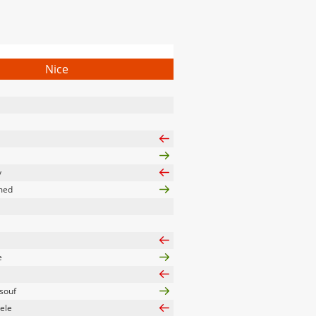
Nice
y
med
e
souf
ele