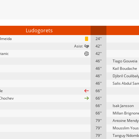
Ludogorets
Almeida
24''
42''
Stanic
42''
46''
Tiago Gouveia
46''
Kail Boudache
46''
Djibril Coulibal
46''
Salis Abdul Sa
le
66''
 Chochev
66''
66''
Isak Jansson
66''
Millan Brignon
79''
Antoine Mendy
79''
Mousslim Yous
79''
Tanguy Ndomb