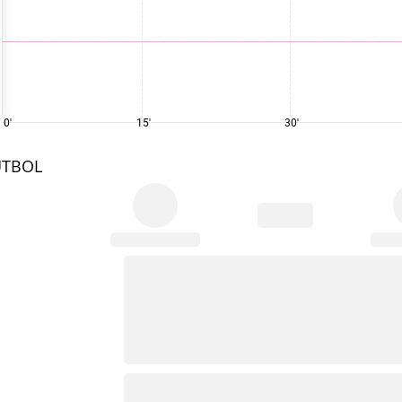
0'
15'
30'
UTBOL