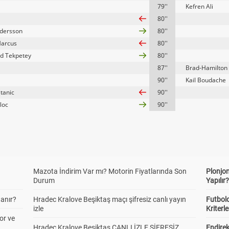
79''
Kefren Ali
80''
ndersson
80''
Marcus
80''
d Tekpetey
80''
87''
Brad-Hamilton
90''
Kail Boudache
Stanic
90''
aloc
90''
Mazota İndirim Var mı? Motorin Fiyatlarında Son
Plonjon
Durum
Yapılır
anır?
Hradec Kralove Beşiktaş maçı şifresiz canlı yayın
Futbold
izle
Kriterle
or ve
Hradec Kralove Beşiktaş CANLI İZLE ŞİFRESİZ
Endire