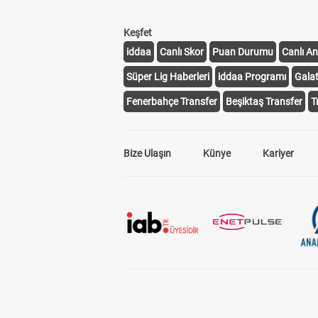
Keşfet
iddaa
Canlı Skor
Puan Durumu
Canlı An
Süper Lig Haberleri
iddaa Programı
Gala
Fenerbahçe Transfer
Beşiktaş Transfer
T
Bize Ulaşın
Künye
Kariyer