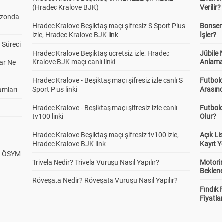
(Hradec Kralove BJK)
Verilir?
ezonda
Hradec Kralove Beşiktaş maçı şifresiz S Sport Plus
Bonserv
izle, Hradec Kralove BJK link
İşler?
 Süreci
Hradec Kralove Beşiktaş ücretsiz izle, Hradec
Jübile
Kralove BJK maçı canlı linki
Anlama
ar Ne
Hradec Kralove - Beşiktaş maçı şifresiz izle canlı S
Futbold
Sport Plus linki
Arasınd
amları
Hradec Kralove - Beşiktaş maçı şifresiz izle canlı
Futbol
tv100 linki
Olur?
Hradec Kralove Beşiktaş maçı şifresiz tv100 izle,
Açık L
Hradec Kralove BJK link
Kayıt Y
? ÖSYM
Trivela Nedir? Trivela Vuruşu Nasıl Yapılır?
Motorin
Beklene
Röveşata Nedir? Röveşata Vuruşu Nasıl Yapılır?
Fındık 
Fiyatla