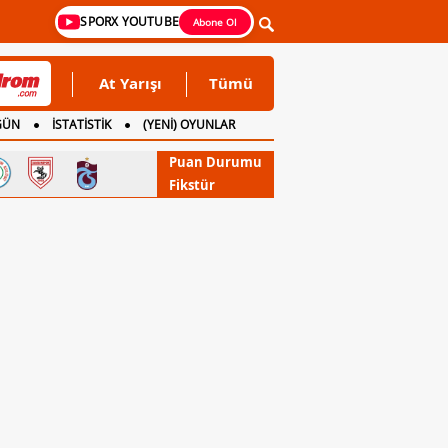
SPORX YOUTUBE
Abone Ol
At Yarışı
Tümü
GÜN
İSTATİSTİK
(YENİ) OYUNLAR
Puan Durumu
Fikstür