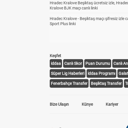
Hradec Kralove Beşiktaş ücretsiz izle, Hrade
Kralove BJK maçı canlı linki
Hradec Kralove - Beşiktaş maçı şifresiz izle c
Sport Plus linki
Keşfet
iddaa
Canlı Skor
Puan Durumu
Canlı An
Süper Lig Haberleri
iddaa Programı
Gala
Fenerbahçe Transfer
Beşiktaş Transfer
T
Bize Ulaşın
Künye
Kariyer