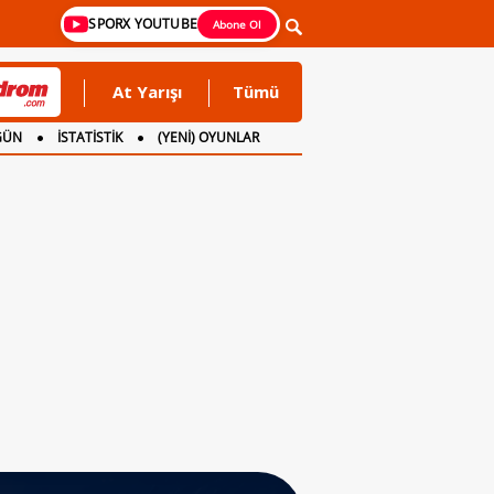
SPORX YOUTUBE
Abone Ol
At Yarışı
Tümü
GÜN
İSTATİSTİK
(YENİ) OYUNLAR