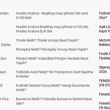
amları
Hradec Kralove - Beşiktaş maçı şifresiz izle canlı
Futbol
tv100 linki
Olur?
Hradec Kralove Beşiktaş maçı şifresiz tv100 izle,
Açık L
Hradec Kralove BJK link
Kayıt Y
Trivela Nedir? Trivela Vuruşu Nasıl Yapılır?
Motorin
Beklene
? ÖSYM
Röveşata Nedir? Röveşata Vuruşu Nasıl Yapılır?
Fındık 
Fiyatla
a Son
Plonjon Nedir? Kalecilikte Plonjon Hareketi Nasıl
Yapılır?
Sigaray
2026
yayın
Futbolda Asist Nedir? Bir Pozisyonun Asist Sayılma
Kriterleri
FENER
(FB S
İZ
Endirekt Serbest Vuruş Nedir? Hangi Durumlarda
Verilir?
Fenerba
t Plus
Bonservis Nedir? Futbolda Bonservis Sistemi Nasıl
İşler?
Fenerb
FB Stu