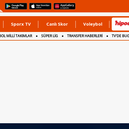
Sporx TV
Canlı Skor
Voleybol
OL MİLLİ TAKIMLAR
SÜPER LİG
TRANSFER HABERLERİ
TV'DE BU