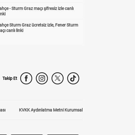
hçe - Sturm Graz maçı şifresiz izle canlı
inki
hçe Sturm Graz ücretsiz izle, Fener Sturm
çı canlı linki
Takip Et
kası
KVKK Aydınlatma Metni Kurumsal