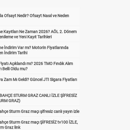
da Ofsayt Nedir? Ofsayt Nasıl ve Neden
ise Kayıtları Ne Zaman 2026? AÖL 2. Dönem
enileme ve Yeni Kayıt Tarihleri
e İndirim Var mı? Motorin Fiyatlarında
n İndirim Tarihi
Fiyatı Açıklandı mı? 2026 TMO Fındık Alım
rı Belli Oldu mu?
a Zam Mı Geldi? Güncel JTI Sigara Fiyatları
BAHÇE STURM GRAZ CANLI İZLE ŞİFRESİZ
TURM GRAZ)
hçe Sturm Graz maçı şifresiz canlı yayın izle
ahçe Sturm Graz maçı ŞİFRESİZ tv100 İZLE,
rm Graz link