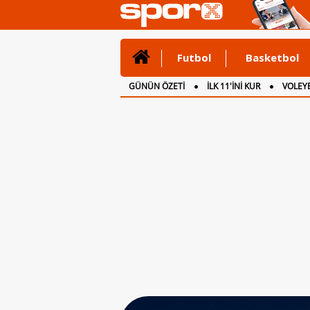
Futbol
Basketbol
GÜNÜN ÖZETİ
İLK 11'İNİ KUR
VOLEYB
CANLI ANLATIM
İNGİLTERE