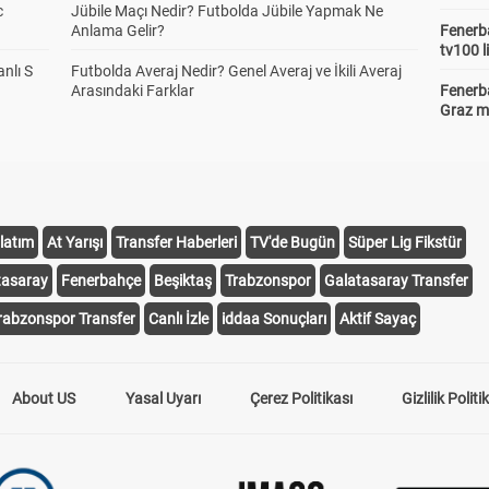
c
Jübile Maçı Nedir? Futbolda Jübile Yapmak Ne
Anlama Gelir?
Fenerba
tv100 l
anlı S
Futbolda Averaj Nedir? Genel Averaj ve İkili Averaj
Arasındaki Farklar
Fenerba
Graz ma
latım
At Yarışı
Transfer Haberleri
TV'de Bugün
Süper Lig Fikstür
tasaray
Fenerbahçe
Beşiktaş
Trabzonspor
Galatasaray Transfer
rabzonspor Transfer
Canlı İzle
iddaa Sonuçları
Aktif Sayaç
About US
Yasal Uyarı
Çerez Politikası
Gizlilik Politi