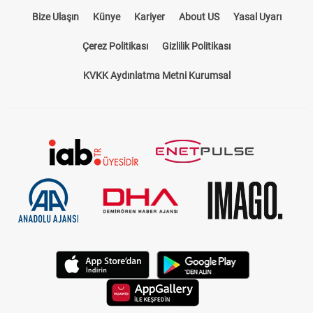
Bize Ulaşın
Künye
Kariyer
About US
Yasal Uyarı
Çerez Politikası
Gizlilik Politikası
KVKK Aydınlatma Metni Kurumsal