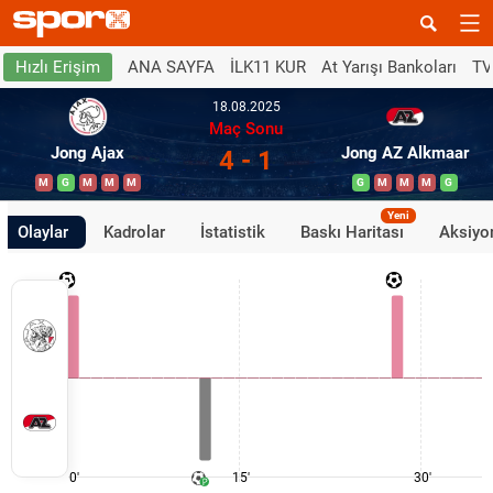
ANA SAYFA
İLK11 KUR
At Yarışı Bankoları
TV
Hızlı Erişim
18.08.2025
Maç Sonu
Jong Ajax
Jong AZ Alkmaar
4 - 1
M
G
M
M
M
G
M
M
M
G
Yeni
Olaylar
Kadrolar
İstatistik
Baskı Haritası
Aksiyon
0'
15'
30'