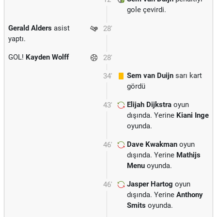
gole çevirdi.
Gerald Alders
asist
28'
yaptı.
GOL!
Kayden Wolff
28'
Sem van Duijn
sarı kart
34'
gördü
Elijah Dijkstra
oyun
43'
dışında. Yerine
Kiani Inge
oyunda.
Dave Kwakman
oyun
46'
dışında. Yerine
Mathijs
Menu
oyunda.
Jasper Hartog
oyun
46'
dışında. Yerine
Anthony
Smits
oyunda.