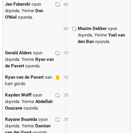
Jan Faberski
oyun
46'
dışında. Yerine
Don
O'Niel
oyunda.
Maxim Dekker
oyun
46'
dışında. Yerine
Yoel van
den Ban
oyunda.
Gerald Alders
oyun
70'
dışında. Yerine
Ryan van
de Pavert
oyunda.
Ryan van de Pavert
sarı
78'
kart gördü
Kayden Wolff
oyun
78'
dışında. Yerine
Abdellah
Ouazane
oyunda.
Rayane Bounida
oyun
78'
dışında. Yerine
Damian
van der Vaart
oyunda.