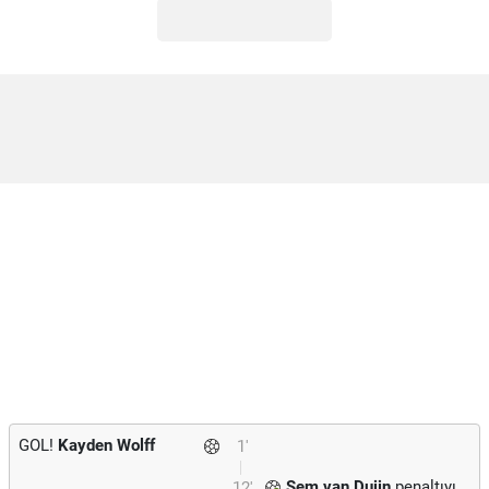
GOL!
Kayden Wolff
1'
Sem van Duijn
penaltıyı
12'