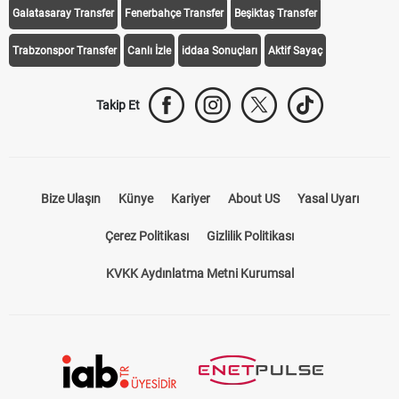
Galatasaray Transfer
Fenerbahçe Transfer
Beşiktaş Transfer
Trabzonspor Transfer
Canlı İzle
iddaa Sonuçları
Aktif Sayaç
Takip Et
Bize Ulaşın
Künye
Kariyer
About US
Yasal Uyarı
Çerez Politikası
Gizlilik Politikası
KVKK Aydınlatma Metni Kurumsal