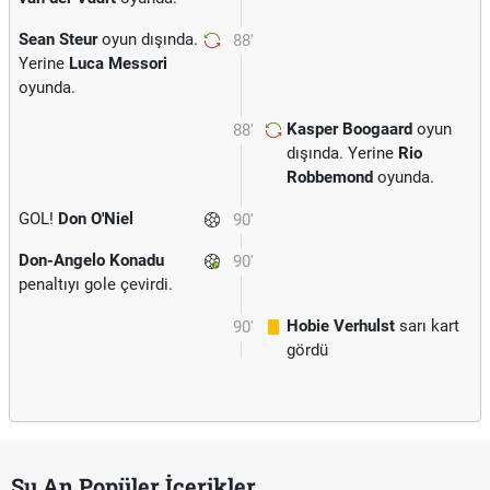
Sean Steur
oyun dışında.
88'
Yerine
Luca Messori
oyunda.
Kasper Boogaard
oyun
88'
dışında. Yerine
Rio
Robbemond
oyunda.
GOL!
Don O'Niel
90'
Don-Angelo Konadu
90'
penaltıyı gole çevirdi.
Hobie Verhulst
sarı kart
90'
gördü
Şu An Popüler İçerikler