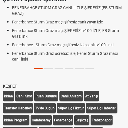
FENERBAHÇE STURM GRAZ CANLI İZLE ŞİFRESİZ (FB STURM
GRAZ)
Fenerbahçe Sturm Graz maçı şifresiz canlı yayın izle
Fenerbahçe Sturm Graz maçı ŞİFRESİZ tv100 İZLE, FB Sturm
Graz link
Fenerbahçe - Sturm Graz maçı şifresiz izle canlı tv100 linki
Fenerbahçe Sturm Graz ücretsiz izle, Fener Sturm Graz maçı
canlı linki
KEŞFET
iddaa
Canlı Skor
Puan Durumu
Canlı Anlatım
At Yarışı
Transfer Haberleri
TV'de Bugün
Süper Lig Fikstür
Süper Lig Haberleri
iddaa Programı
Galatasaray
Fenerbahçe
Beşiktaş
Trabzonspor