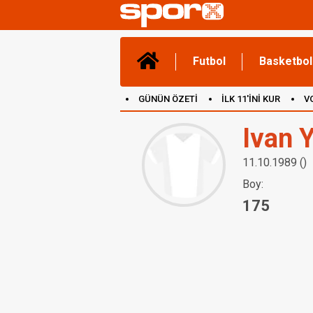
Futbol
Basketbol
GÜNÜN ÖZETİ
İLK 11'İNİ KUR
V
(YENİ) OYUNLAR
CANLI ANLATIM
Ivan 
11.10.1989 ()
Boy:
175