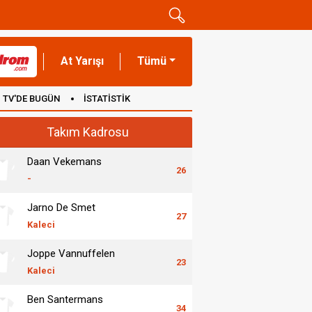
At Yarışı
Tümü
TV'DE BUGÜN
İSTATİSTİK
Takım Kadrosu
Daan Vekemans
26
-
Jarno De Smet
27
Kaleci
Joppe Vannuffelen
23
Kaleci
Ben Santermans
34