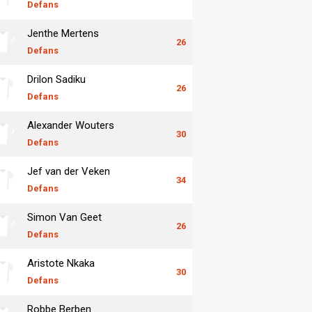
Defans
Jenthe Mertens
26
Defans
Drilon Sadiku
26
Defans
Alexander Wouters
30
Defans
Jef van der Veken
34
Defans
Simon Van Geet
26
Defans
Aristote Nkaka
30
Defans
Robbe Berben