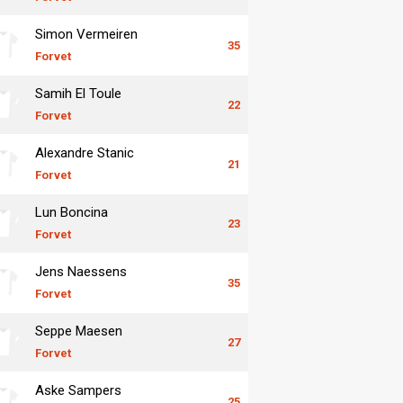
Simon Vermeiren
35
Forvet
Samih El Toule
22
Forvet
Alexandre Stanic
21
Forvet
Lun Boncina
23
Forvet
Jens Naessens
35
Forvet
Seppe Maesen
27
Forvet
Aske Sampers
25