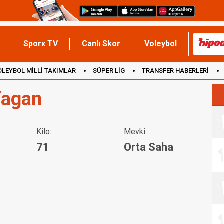
Sporx TV
Canlı Skor
Voleybol
OLEYBOL MİLLİ TAKIMLAR
SÜPER LİG
TRANSFER HABERLERİ
İNGİLTERE
Yagan
Kilo:
Mevki:
71
Orta Saha