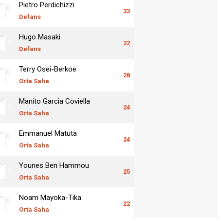
Pietro Perdichizzi
33
Defans
Hugo Masaki
22
Defans
Terry Osei-Berkoe
28
Orta Saha
Manito Garcia Coviella
24
Orta Saha
Emmanuel Matuta
24
Orta Saha
Younes Ben Hammou
25
Orta Saha
Noam Mayoka-Tika
22
Orta Saha