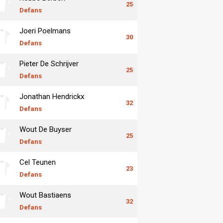
25
Defans
Joeri Poelmans
30
Defans
Pieter De Schrijver
25
Defans
Jonathan Hendrickx
32
Defans
Wout De Buyser
25
Defans
Cel Teunen
23
Defans
Wout Bastiaens
32
Defans