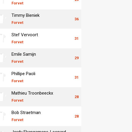
Forvet
Timmy Bieniek
36
Forvet
Stef Vervoort
31
Forvet
Emile Samijn
29
Forvet
Phillipe Paoli
31
Forvet
Mathieu Troonbeeckx
28
Forvet
Bob Straetman
28
Forvet
Jordy Ekangamene-Leonard