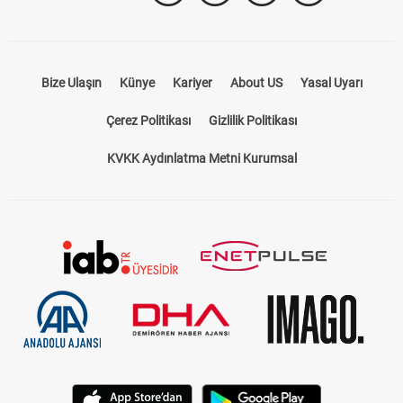
Bize Ulaşın
Künye
Kariyer
About US
Yasal Uyarı
Çerez Politikası
Gizlilik Politikası
KVKK Aydınlatma Metni Kurumsal