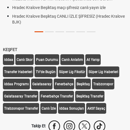
Hradec Kralove Beşiktaş maçı şifresiz canlı yayın izle
Hradec Kralove Beşiktaş CANLI İZLE ŞİFRESİZ (Hradec Kralove
BJK)
KEŞFET
iddaa
Canlı Skor
Puan Durumu
Canlı Anlatım
At Yarışı
Transfer Haberleri
TV'de Bugün
Süper Lig Fikstür
Süper Lig Haberleri
iddaa Programı
Galatasaray
Fenerbahçe
Beşiktaş
Trabzonspor
Galatasaray Transfer
Fenerbahçe Transfer
Beşiktaş Transfer
Trabzonspor Transfer
Canlı İzle
iddaa Sonuçları
Aktif Sayaç
Takip Et