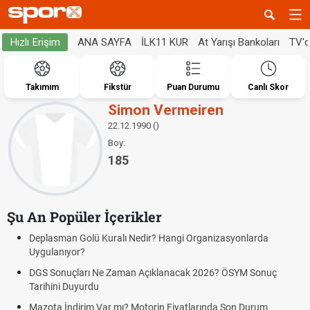
ANA SAYFA
İLK11 KUR
At Yarışı Bankoları
TV'
Hızlı Erişim
Takımım
Fikstür
Puan Durumu
Canlı Skor
Simon Vermeiren
22.12.1990 ()
Boy:
185
Şu An Popüler İçerikler
Deplasman Golü Kuralı Nedir? Hangi Organizasyonlarda
Uygulanıyor?
DGS Sonuçları Ne Zaman Açıklanacak 2026? ÖSYM Sonuç
Tarihini Duyurdu
Mazota İndirim Var mı? Motorin Fiyatlarında Son Durum