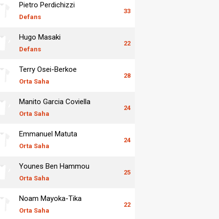
Pietro Perdichizzi
33
Defans
Hugo Masaki
22
Defans
Terry Osei-Berkoe
28
Orta Saha
Manito Garcia Coviella
24
Orta Saha
Emmanuel Matuta
24
Orta Saha
Younes Ben Hammou
25
Orta Saha
Noam Mayoka-Tika
22
Orta Saha