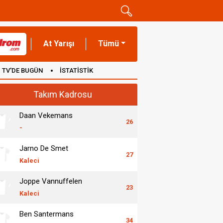
At Yarışı
Tümü
TV'DE BUGÜN
İSTATİSTİK
Takım Kadrosu
Daan Vekemans
26
-
Jarno De Smet
27
Kaleci
Joppe Vannuffelen
23
Kaleci
Ben Santermans
34