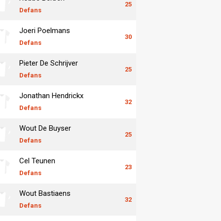
25
Defans
Joeri Poelmans
30
Defans
Pieter De Schrijver
25
Defans
Jonathan Hendrickx
32
Defans
Wout De Buyser
25
Defans
Cel Teunen
23
Defans
Wout Bastiaens
32
Defans