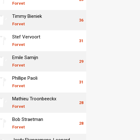
Forvet
Timmy Bieniek
36
Forvet
Stef Vervoort
31
Forvet
Emile Samijn
29
Forvet
Phillipe Paoli
31
Forvet
Mathieu Troonbeeckx
28
Forvet
Bob Straetman
28
Forvet
Jordy Ekangamene-Leonard