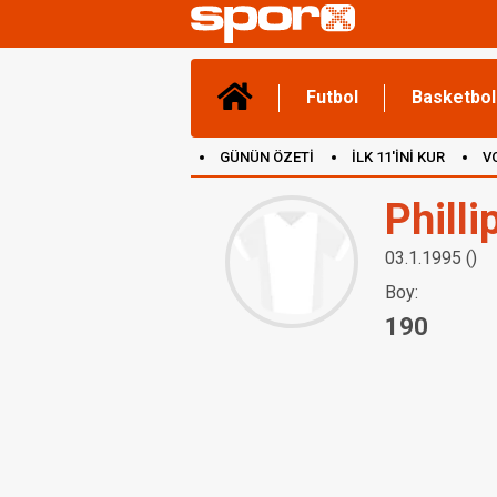
Futbol
Basketbol
GÜNÜN ÖZETİ
İLK 11'İNİ KUR
V
(YENİ) OYUNLAR
CANLI ANLATIM
Philli
03.1.1995 ()
Boy:
190