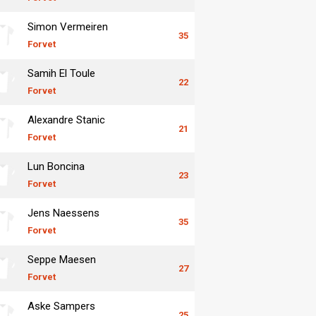
Simon Vermeiren
35
Forvet
Samih El Toule
22
Forvet
Alexandre Stanic
21
Forvet
Lun Boncina
23
Forvet
Jens Naessens
35
Forvet
Seppe Maesen
27
Forvet
Aske Sampers
25