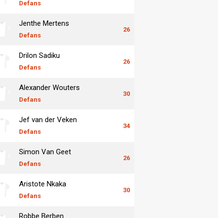
Defans
Jenthe Mertens
26
Defans
Drilon Sadiku
26
Defans
Alexander Wouters
30
Defans
Jef van der Veken
34
Defans
Simon Van Geet
26
Defans
Aristote Nkaka
30
Defans
Robbe Berben