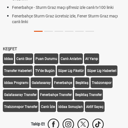
Fenerbahçe - Sturm Graz maçı şifresiz izle canlı tv100 linki
Fenerbahçe Sturm Graz ücretsiz izle, Fener Sturm Graz maçı
canlı linki
KEŞFET
iddaa
Canlı Skor
Puan Durumu
Canlı Anlatım
At Yarışı
Transfer Haberleri
TV'de Bugün
Süper Lig Fikstür
Süper Lig Haberleri
iddaa Programı
Galatasaray
Fenerbahçe
Beşiktaş
Trabzonspor
Galatasaray Transfer
Fenerbahçe Transfer
Beşiktaş Transfer
Trabzonspor Transfer
Canlı İzle
iddaa Sonuçları
Aktif Sayaç
Takip Et