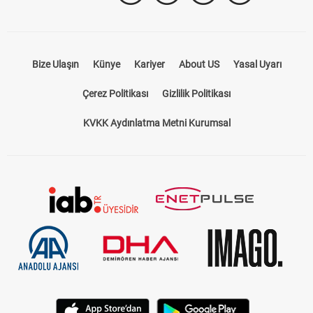
Bize Ulaşın
Künye
Kariyer
About US
Yasal Uyarı
Çerez Politikası
Gizlilik Politikası
KVKK Aydınlatma Metni Kurumsal