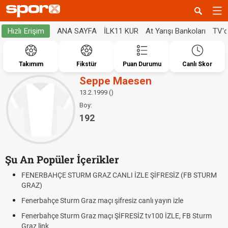
ANA SAYFA
İLK11 KUR
At Yarışı Bankoları
TV'
Hızlı Erişim
Takımım
Fikstür
Puan Durumu
Canlı Skor
Seppe Maesen
13.2.1999 ()
Boy:
192
Şu An Popüler İçerikler
FENERBAHÇE STURM GRAZ CANLI İZLE ŞİFRESİZ (FB STURM
GRAZ)
Fenerbahçe Sturm Graz maçı şifresiz canlı yayın izle
Fenerbahçe Sturm Graz maçı ŞİFRESİZ tv100 İZLE, FB Sturm
Graz link