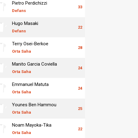
Pietro Perdichizzi
33
Defans
Hugo Masaki
22
Defans
Terry Osei-Berkoe
28
Orta Saha
Manito Garcia Coviella
24
Orta Saha
Emmanuel Matuta
24
Orta Saha
Younes Ben Hammou
25
Orta Saha
Noam Mayoka-Tika
22
Orta Saha