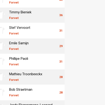
Forvet
Timmy Bieniek
36
Forvet
Stef Vervoort
31
Forvet
Emile Samijn
29
Forvet
Phillipe Paoli
31
Forvet
Mathieu Troonbeeckx
28
Forvet
Bob Straetman
28
Forvet
Jordy Ekangamene-Leonard