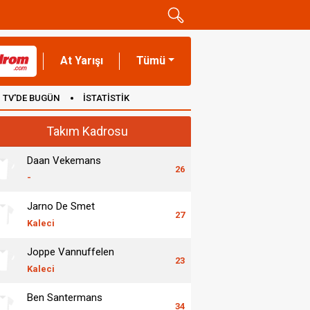
At Yarışı
Tümü
TV'DE BUGÜN
İSTATİSTİK
Takım Kadrosu
Daan Vekemans
26
-
Jarno De Smet
27
Kaleci
Joppe Vannuffelen
23
Kaleci
Ben Santermans
34