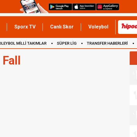
Sporx TV
Canlı Skor
Voleybol
OLEYBOL MİLLİ TAKIMLAR
SÜPER LİG
TRANSFER HABERLERİ
İNGİLTERE
 Fall