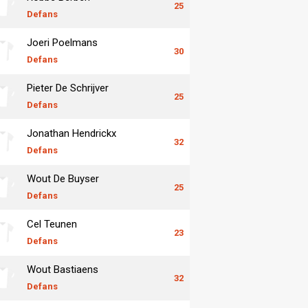
25
Defans
Joeri Poelmans
30
Defans
Pieter De Schrijver
25
Defans
Jonathan Hendrickx
32
Defans
Wout De Buyser
25
Defans
Cel Teunen
23
Defans
Wout Bastiaens
32
Defans