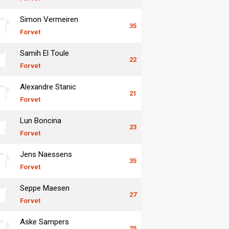
Simon Vermeiren
35
Forvet
Samih El Toule
22
Forvet
Alexandre Stanic
21
Forvet
Lun Boncina
23
Forvet
Jens Naessens
35
Forvet
Seppe Maesen
27
Forvet
Aske Sampers
25