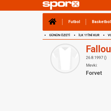
Futbol
Basketbol
GÜNÜN ÖZETİ
İLK 11'İNİ KUR
V
(YENİ) OYUNLAR
CANLI ANLATIM
Fallou
26.8.1997 ()
Mevki:
Forvet