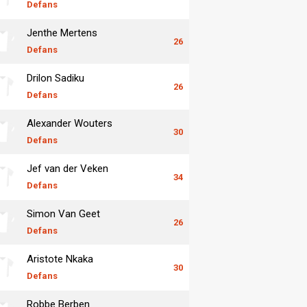
Defans
Jenthe Mertens
26
Defans
Drilon Sadiku
26
Defans
Alexander Wouters
30
Defans
Jef van der Veken
34
Defans
Simon Van Geet
26
Defans
Aristote Nkaka
30
Defans
Robbe Berben