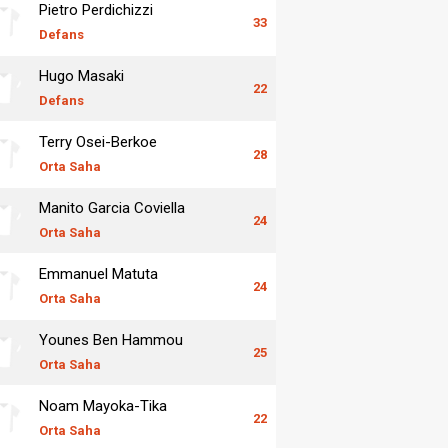
Pietro Perdichizzi
33
Defans
Hugo Masaki
22
Defans
Terry Osei-Berkoe
28
Orta Saha
Manito Garcia Coviella
24
Orta Saha
Emmanuel Matuta
24
Orta Saha
Younes Ben Hammou
25
Orta Saha
Noam Mayoka-Tika
22
Orta Saha