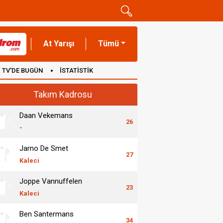
At Yarışı
Tümü
TV'DE BUGÜN
İSTATİSTİK
Takım Kadrosu
Daan Vekemans
26
-
Jarno De Smet
27
Kaleci
Joppe Vannuffelen
23
Kaleci
Ben Santermans
34