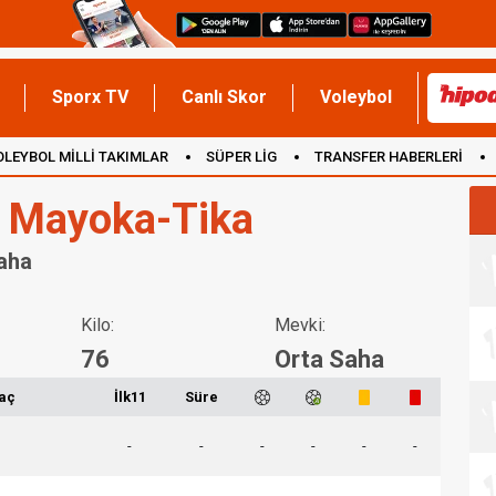
Sporx TV
Canlı Skor
Voleybol
OLEYBOL MİLLİ TAKIMLAR
SÜPER LİG
TRANSFER HABERLERİ
İNGİLTERE
 Mayoka-Tika
Saha
Kilo:
Mevki:
76
Orta Saha
aç
İlk11
Süre
-
-
-
-
-
-