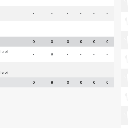
-
-
-
-
-
-
-
-
-
-
-
-
0
0
0
0
0
0
leroi
-
8
-
-
-
-
-
-
-
-
-
-
leroi
0
8
0
0
0
0