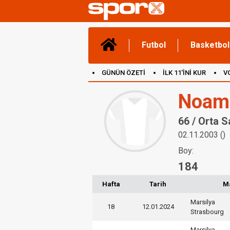
Futbol
Basketbol
GÜNÜN ÖZETİ
İLK 11'İNİ KUR
V
(YENİ) OYUNLAR
CANLI ANLATIM
Noam
66 / Orta 
02.11.2003 ()
Boy:
184
Hafta
Tarih
M
Marsilya
18
12.01.2024
Strasbourg
Marsilya