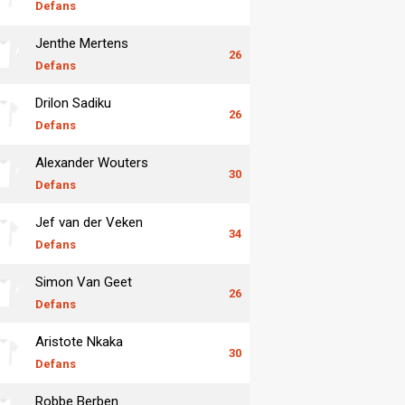
Defans
Jenthe Mertens
26
Defans
Drilon Sadiku
26
Defans
Alexander Wouters
30
Defans
Jef van der Veken
34
Defans
Simon Van Geet
26
Defans
Aristote Nkaka
30
Defans
Robbe Berben