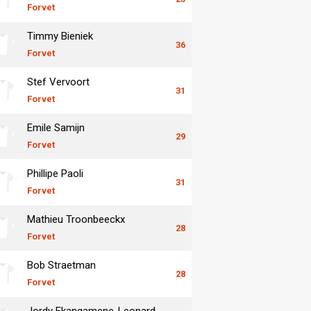
Forvet
Timmy Bieniek
36
Forvet
Stef Vervoort
31
Forvet
Emile Samijn
29
Forvet
Phillipe Paoli
31
Forvet
Mathieu Troonbeeckx
28
Forvet
Bob Straetman
28
Forvet
Jordy Ekangamene-Leonard