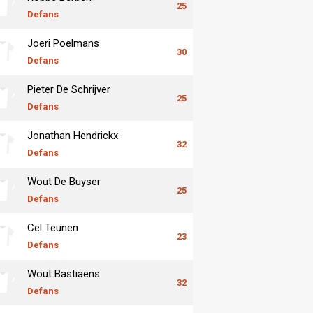
25
Defans
Joeri Poelmans
30
Defans
Pieter De Schrijver
25
Defans
Jonathan Hendrickx
32
Defans
Wout De Buyser
25
Defans
Cel Teunen
23
Defans
Wout Bastiaens
32
Defans