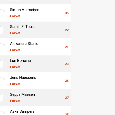
Simon Vermeiren
35
Forvet
Samih El Toule
22
Forvet
Alexandre Stanic
21
Forvet
Lun Boncina
23
Forvet
Jens Naessens
35
Forvet
Seppe Maesen
27
Forvet
Aske Sampers
25