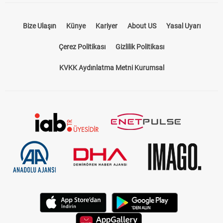
Bize Ulaşın
Künye
Kariyer
About US
Yasal Uyarı
Çerez Politikası
Gizlilik Politikası
KVKK Aydınlatma Metni Kurumsal