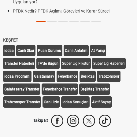
Uygulanıyor?
PFDK Nedir? PFDK Açılımı, Görevleri ve Karar Süreci
KEŞFET
iddaa
Canlı Skor
Puan Durumu
Canlı Anlatım
At Yarışı
Transfer Haberleri
TV'de Bugün
Süper Lig Fikstür
Süper Lig Haberleri
iddaa Programı
Galatasaray
Fenerbahçe
Beşiktaş
Trabzonspor
Galatasaray Transfer
Fenerbahçe Transfer
Beşiktaş Transfer
Trabzonspor Transfer
Canlı İzle
iddaa Sonuçları
Aktif Sayaç
Takip Et