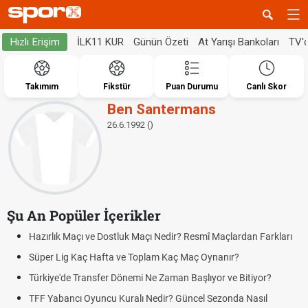
İLK11 KUR
Günün Özeti
At Yarışı Bankoları
TV'
Hızlı Erişim
Takımım
Fikstür
Puan Durumu
Canlı Skor
Ben Santermans
26.6.1992 ()
Şu An Popüler İçerikler
Hazırlık Maçı ve Dostluk Maçı Nedir? Resmî Maçlardan Farkları
Süper Lig Kaç Hafta ve Toplam Kaç Maç Oynanır?
Türkiye'de Transfer Dönemi Ne Zaman Başlıyor ve Bitiyor?
TFF Yabancı Oyuncu Kuralı Nedir? Güncel Sezonda Nasıl