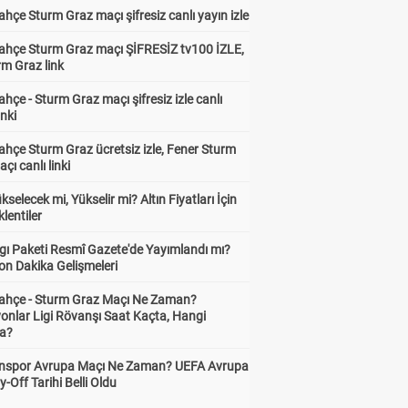
hçe Sturm Graz maçı şifresiz canlı yayın izle
ahçe Sturm Graz maçı ŞİFRESİZ tv100 İZLE,
rm Graz link
hçe - Sturm Graz maçı şifresiz izle canlı
inki
hçe Sturm Graz ücretsiz izle, Fener Sturm
çı canlı linki
ükselecek mi, Yükselir mi? Altın Fiyatları İçin
lentiler
gı Paketi Resmî Gazete'de Yayımlandı mı?
on Dakika Gelişmeleri
ahçe - Sturm Graz Maçı Ne Zaman?
onlar Ligi Rövanşı Saat Kaçta, Hangi
a?
nspor Avrupa Maçı Ne Zaman? UEFA Avrupa
y-Off Tarihi Belli Oldu