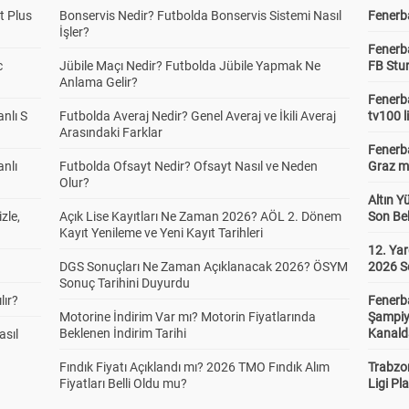
t Plus
Bonservis Nedir? Futbolda Bonservis Sistemi Nasıl
Fenerba
İşler?
Fenerb
c
Jübile Maçı Nedir? Futbolda Jübile Yapmak Ne
FB Stu
Anlama Gelir?
Fenerba
anlı S
Futbolda Averaj Nedir? Genel Averaj ve İkili Averaj
tv100 l
Arasındaki Farklar
Fenerba
anlı
Futbolda Ofsayt Nedir? Ofsayt Nasıl ve Neden
Graz ma
Olur?
Altın Y
zle,
Açık Lise Kayıtları Ne Zaman 2026? AÖL 2. Dönem
Son Bek
Kayıt Yenileme ve Yeni Kayıt Tarihleri
12. Yar
DGS Sonuçları Ne Zaman Açıklanacak 2026? ÖSYM
2026 S
Sonuç Tarihini Duyurdu
lır?
Fenerb
Motorine İndirim Var mı? Motorin Fiyatlarında
Şampiy
Beklenen İndirim Tarihi
Kanald
asıl
Fındık Fiyatı Açıklandı mı? 2026 TMO Fındık Alım
Trabzo
Fiyatları Belli Oldu mu?
Ligi Pla