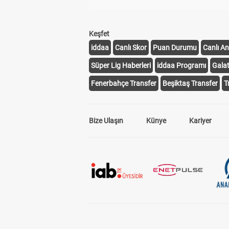
Keşfet
iddaa
Canlı Skor
Puan Durumu
Canlı An
Süper Lig Haberleri
iddaa Programı
Gala
Fenerbahçe Transfer
Beşiktaş Transfer
T
Bize Ulaşın
Künye
Kariyer