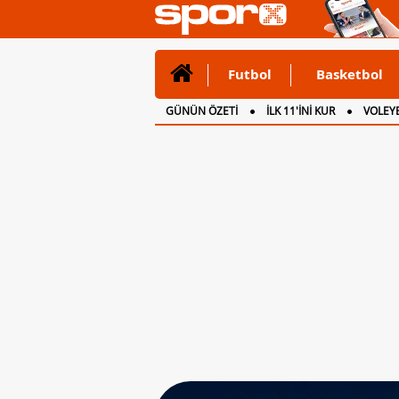
Futbol
Basketbol
GÜNÜN ÖZETİ
İLK 11'İNİ KUR
VOLEYB
CANLI ANLATIM
İNGİLTERE