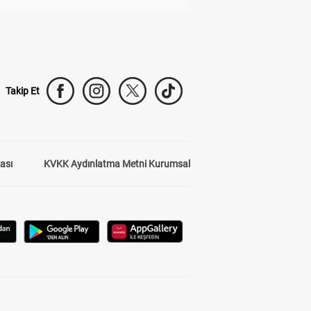
Takip Et
kası
KVKK Aydınlatma Metni Kurumsal