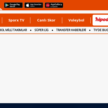
Sporx TV
Canlı Skor
Voleybol
OL MİLLİ TAKIMLAR
SÜPER LİG
TRANSFER HABERLERİ
TV'DE BU