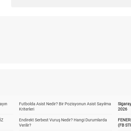
yayın
Futbolda Asist Nedir? Bir Pozisyonun Asist Sayılma
Sigaray
Kriterleri
2026
İZ
Endirekt Serbest Vuruş Nedir? Hangi Durumlarda
FENER
Verilir?
(FB S