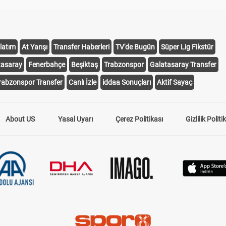
latım
At Yarışı
Transfer Haberleri
TV'de Bugün
Süper Lig Fikstür
tasaray
Fenerbahçe
Beşiktaş
Trabzonspor
Galatasaray Transfer
rabzonspor Transfer
Canlı İzle
iddaa Sonuçları
Aktif Sayaç
About US
Yasal Uyarı
Çerez Politikası
Gizlilik Politi