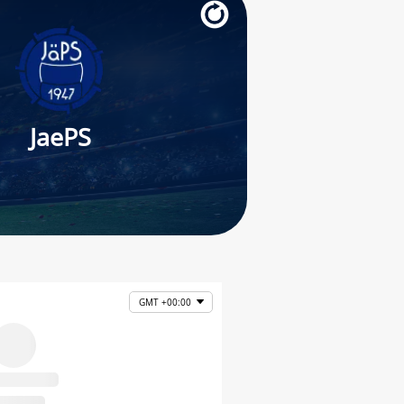
JaePS
GMT +00:00