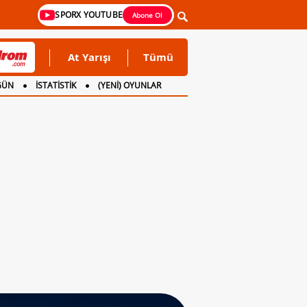
SPORX YOUTUBE
Abone Ol
At Yarışı
Tümü
GÜN
İSTATİSTİK
(YENİ) OYUNLAR