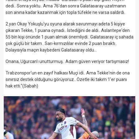
dedi.. Sonra yoktu.. Ama 76'dan sonra Galatasaray uzatmanın
son anına kadar kazanmak için topla tüfekle ne varsa saldırdı.
2.yarı Okay Yokuşlu'yu oyuna alarak savunmayı adeta 5 kişiye
çıkaran Tekke, 1 puana oynadı.. İstediğini de aldı.. Aslantepe'den
55 bin kişi önünde 1 puan almak önemliydi.. Galatasaray iç sahada
çok güçlü bir takım.. Sarı-kırmızılılar evinde 2 puan bıraktı..
Dolayısıyla maçın kaybedeni Galatasaray oldu...
Onana, Uğurcan'ı unutturmuş.. Adam güven veriyor tartışmasız!
Trabzonspor'un en zayıf halkası Muçi idi.. Ama Tekke'nin de ona
sınırsız destek olduğunu görüyoruz.. Özetle iki takım 1'er puanı
hak etti."(Sabah)