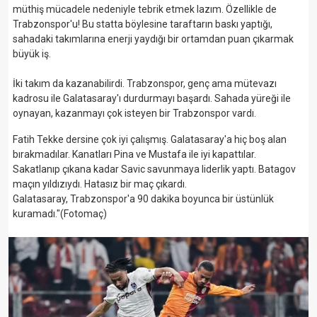
müthiş mücadele nedeniyle tebrik etmek lazım. Özellikle de
Trabzonspor'u! Bu statta böylesine taraftarın baskı yaptığı,
sahadaki takımlarına enerji yaydığı bir ortamdan puan çıkarmak
büyük iş.
İki takım da kazanabilirdi. Trabzonspor, genç ama mütevazı
kadrosu ile Galatasaray'ı durdurmayı başardı. Sahada yüreği ile
oynayan, kazanmayı çok isteyen bir Trabzonspor vardı.
Fatih Tekke dersine çok iyi çalışmış. Galatasaray'a hiç boş alan
bırakmadılar. Kanatları Pina ve Mustafa ile iyi kapattılar.
Sakatlanıp çıkana kadar Savic savunmaya liderlik yaptı. Batagov
maçın yıldızıydı. Hatasız bir maç çıkardı.
Galatasaray, Trabzonspor'a 90 dakika boyunca bir üstünlük
kuramadı."(Fotomaç)