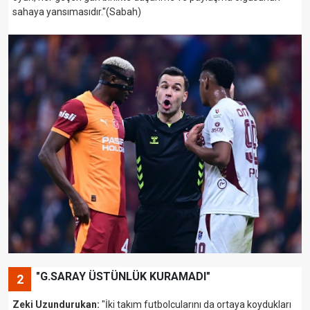
sahaya yansımasıdır."(Sabah)
"G.SARAY ÜSTÜNLÜK KURAMADI"
2
Zeki Uzundurukan:
"İki takım futbolcularını da ortaya koydukları