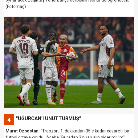
(Fotomaç)
"UĞURCAN'I UNUTTURMUŞ"
4
Murat Özbostan:
"Trabzon, 1. dakikadan 35'e kadar cesaretli bir
futbol ortaya koydu.. Acaba "Buradan 3 puan alıp gider miyim"