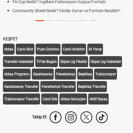
LGS Yerleştirme Sonuçları Açıklandı mı? 2026 Lise Yerleştirme
Sonuçlarında Son Durum
Yeni Parti Çerçeve Yasaya İmza Attı mı? Çerçeve Yasa Son
Durum
KEŞFET
iddaa
Canlı Skor
Puan Durumu
Canlı Anlatım
At Yarışı
Transfer Haberleri
TV'de Bugün
Süper Lig Fikstür
Süper Lig Haberleri
iddaa Programı
Galatasaray
Fenerbahçe
Beşiktaş
Trabzonspor
Galatasaray Transfer
Fenerbahçe Transfer
Beşiktaş Transfer
Trabzonspor Transfer
Canlı İzle
iddaa Sonuçları
Aktif Sayaç
Takip Et