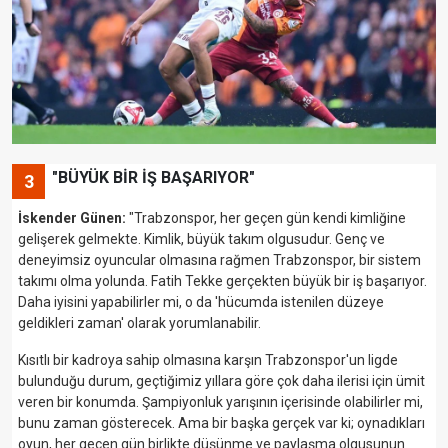
"BÜYÜK BİR İŞ BAŞARIYOR"
3
İskender Günen:
"Trabzonspor, her geçen gün kendi kimliğine
gelişerek gelmekte. Kimlik, büyük takım olgusudur. Genç ve
deneyimsiz oyuncular olmasına rağmen Trabzonspor, bir sistem
takımı olma yolunda. Fatih Tekke gerçekten büyük bir iş başarıyor.
Daha iyisini yapabilirler mi, o da 'hücumda istenilen düzeye
geldikleri zaman' olarak yorumlanabilir.
Kısıtlı bir kadroya sahip olmasına karşın Trabzonspor'un ligde
bulunduğu durum, geçtiğimiz yıllara göre çok daha ilerisi için ümit
veren bir konumda. Şampiyonluk yarışının içerisinde olabilirler mi,
bunu zaman gösterecek. Ama bir başka gerçek var ki; oynadıkları
oyun, her geçen gün birlikte düşünme ve paylaşma olgusunun