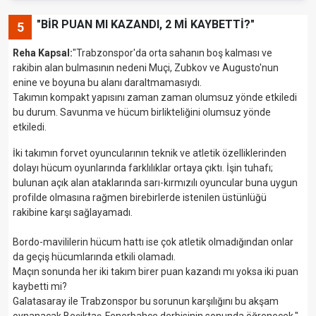
"BİR PUAN MI KAZANDI, 2 Mİ KAYBETTİ?"
5
Reha Kapsal:
"Trabzonspor'da orta sahanın boş kalması ve
rakibin alan bulmasının nedeni Muçi, Zubkov ve Augusto'nun
enine ve boyuna bu alanı daraltmamasıydı.
Takımın kompakt yapısını zaman zaman olumsuz yönde etkiledi
bu durum. Savunma ve hücum birlikteliğini olumsuz yönde
etkiledi.
İki takımın forvet oyuncularının teknik ve atletik özelliklerinden
dolayı hücum oyunlarında farklılıklar ortaya çıktı. İşin tuhafı;
bulunan açık alan ataklarında sarı-kırmızılı oyuncular buna uygun
profilde olmasına rağmen birebirlerde istenilen üstünlüğü
rakibine karşı sağlayamadı.
Bordo-mavililerin hücum hattı ise çok atletik olmadığından onlar
da geçiş hücumlarında etkili olamadı.
Maçın sonunda her iki takım birer puan kazandı mı yoksa iki puan
kaybetti mi?
Galatasaray ile Trabzonspor bu sorunun karşılığını bu akşam
oynanacak Beşiktaş-Fenerbahçe derbisinin sonunda öğrenecek."