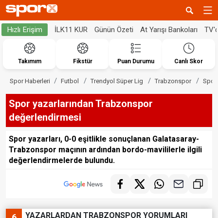
İLK11 KUR
Günün Özeti
At Yarışı Bankoları
TV'
Hızlı Erişim
Takımım
Fikstür
Puan Durumu
Canlı Skor
Spor Haberleri
Futbol
Trendyol Süper Lig
Trabzonspor
Spor 
Spor yazarlarından Trabzonspor
değerlendirmesi
Spor yazarları, 0-0 eşitlikle sonuçlanan Galatasaray-
Trabzonspor maçının ardından bordo-mavililerle ilgili
değerlendirmelerde bulundu.
YAZARLARDAN TRABZONSPOR YORUMLARI
6