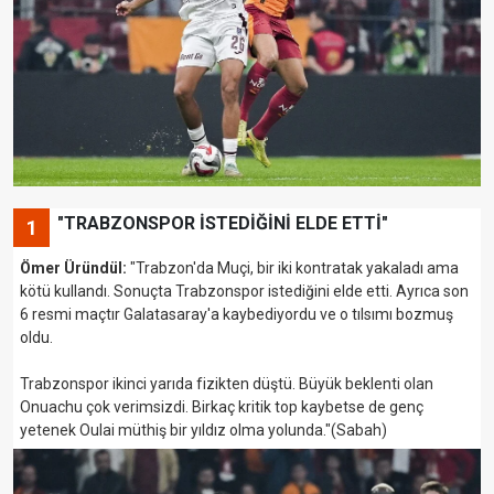
"TRABZONSPOR İSTEDİĞİNİ ELDE ETTİ"
1
Ömer Üründül:
"Trabzon'da Muçi, bir iki kontratak yakaladı ama
kötü kullandı. Sonuçta Trabzonspor istediğini elde etti. Ayrıca son
6 resmi maçtır Galatasaray'a kaybediyordu ve o tılsımı bozmuş
oldu.
Trabzonspor ikinci yarıda fizikten düştü. Büyük beklenti olan
Onuachu çok verimsizdi. Birkaç kritik top kaybetse de genç
yetenek Oulai müthiş bir yıldız olma yolunda."(Sabah)