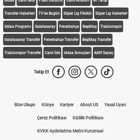
iddaa
Canlı Skor
Puan Durumu
Canlı Anlatım
At Yarışı
Transfer Haberleri
TV'de Bugün
Süper Lig Fikstür
Süper Lig Haberleri
iddaa Programı
Galatasaray
Fenerbahçe
Beşiktaş
Trabzonspor
Galatasaray Transfer
Fenerbahçe Transfer
Beşiktaş Transfer
Trabzonspor Transfer
Canlı İzle
iddaa Sonuçları
Aktif Sayaç
Takip Et
Bize Ulaşın
Künye
Kariyer
About US
Yasal Uyarı
Çerez Politikası
Gizlilik Politikası
KVKK Aydınlatma Metni Kurumsal