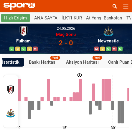
ANA SAYFA
İLK11 KUR
At Yarışı Bankoları
TV
Hızlı Erişim
24.05.2026
Maç Sonu
Fulham
Newcastle
2 - 0
G
B
G
B
M
M
B
G
M
G
Yeni
Yeni
İstatistik
Baskı Haritası
Aksiyon Haritası
Canlı Puan
0'
15'
30'