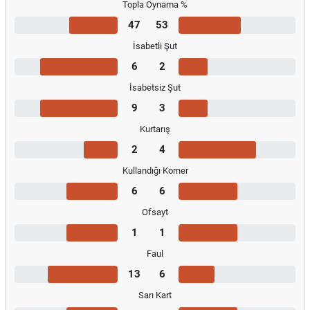
Topla Oynama %
47
53
İsabetli Şut
6
2
İsabetsiz Şut
9
3
Kurtarış
2
4
Kullandığı Korner
6
6
Ofsayt
1
1
Faul
13
6
Sarı Kart