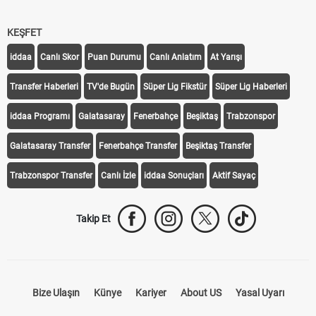
KEŞFET
iddaa
Canlı Skor
Puan Durumu
Canlı Anlatım
At Yarışı
Transfer Haberleri
TV'de Bugün
Süper Lig Fikstür
Süper Lig Haberleri
iddaa Programı
Galatasaray
Fenerbahçe
Beşiktaş
Trabzonspor
Galatasaray Transfer
Fenerbahçe Transfer
Beşiktaş Transfer
Trabzonspor Transfer
Canlı İzle
iddaa Sonuçları
Aktif Sayaç
Takip Et
Bize Ulaşın
Künye
Kariyer
About US
Yasal Uyarı