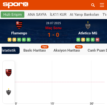
ANA SAYFA
İLK11 KUR
At Yarışı Bankoları
TV
Hızlı Erişim
28.07.2025
Maç Sonu
Flamengo
Atletico MG
1 - 0
B
B
G
G
G
G
B
G
G
M
Yeni
Yeni
İstatistik
Baskı Haritası
Aksiyon Haritası
Canlı Puan
0'
15'
30'