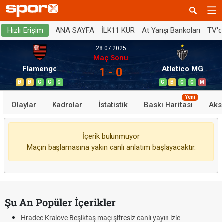
ANA SAYFA
İLK11 KUR
At Yarışı Bankoları
TV'
Hızlı Erişim
28.07.2025
Maç Sonu
Flamengo
Atletico MG
1 - 0
B
B
G
G
G
G
B
G
G
M
Yeni
Olaylar
Kadrolar
İstatistik
Baskı Haritası
Aks
İçerik bulunmuyor
Maçın başlamasına yakın canlı anlatım başlayacaktır.
Şu An Popüler İçerikler
Hradec Kralove Beşiktaş maçı şifresiz canlı yayın izle