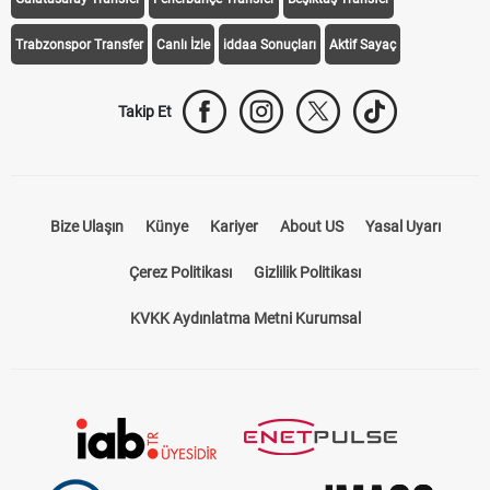
Trabzonspor Transfer
Canlı İzle
iddaa Sonuçları
Aktif Sayaç
Takip Et
Bize Ulaşın
Künye
Kariyer
About US
Yasal Uyarı
Çerez Politikası
Gizlilik Politikası
KVKK Aydınlatma Metni Kurumsal