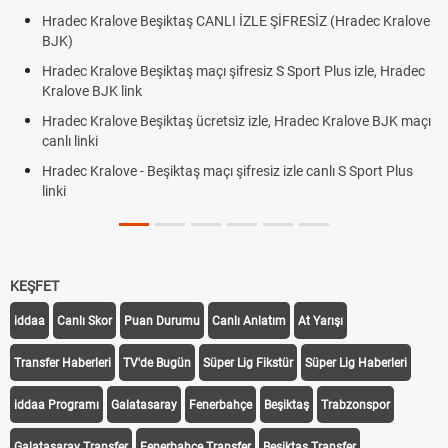
Hradec Kralove Beşiktaş CANLI İZLE ŞİFRESİZ (Hradec Kralove
BJK)
Hradec Kralove Beşiktaş maçı şifresiz S Sport Plus izle, Hradec
Kralove BJK link
Hradec Kralove Beşiktaş ücretsiz izle, Hradec Kralove BJK maçı
canlı linki
Hradec Kralove - Beşiktaş maçı şifresiz izle canlı S Sport Plus
linki
KEŞFET
iddaa
Canlı Skor
Puan Durumu
Canlı Anlatım
At Yarışı
Transfer Haberleri
TV'de Bugün
Süper Lig Fikstür
Süper Lig Haberleri
iddaa Programı
Galatasaray
Fenerbahçe
Beşiktaş
Trabzonspor
Galatasaray Transfer
Fenerbahçe Transfer
Beşiktaş Transfer