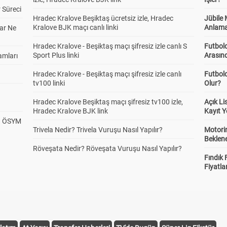
 Süreci
Hradec Kralove Beşiktaş ücretsiz izle, Hradec
Jübile
Kralove BJK maçı canlı linki
Anlama
ar Ne
Hradec Kralove - Beşiktaş maçı şifresiz izle canlı S
Futbold
Sport Plus linki
Arasınd
amları
Hradec Kralove - Beşiktaş maçı şifresiz izle canlı
Futbol
tv100 linki
Olur?
Hradec Kralove Beşiktaş maçı şifresiz tv100 izle,
Açık L
Hradec Kralove BJK link
Kayıt Y
? ÖSYM
Trivela Nedir? Trivela Vuruşu Nasıl Yapılır?
Motorin
Beklene
Röveşata Nedir? Röveşata Vuruşu Nasıl Yapılır?
Fındık 
Fiyatla