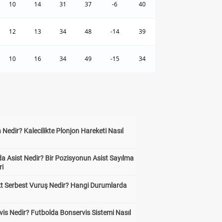
10
14
31
37
-6
40
12
13
34
48
-14
39
10
16
34
49
-15
34
 Nedir? Kalecilikte Plonjon Hareketi Nasıl
?
a Asist Nedir? Bir Pozisyonun Asist Sayılma
ri
kt Serbest Vuruş Nedir? Hangi Durumlarda
is Nedir? Futbolda Bonservis Sistemi Nasıl