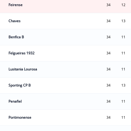
Feirense
34
12
Chaves
34
13
Benfica B
34
11
Felgueiras 1932
34
11
Lusitania Lourosa
34
11
Sporting CP B
34
13
Penafiel
34
11
Portimonense
34
11