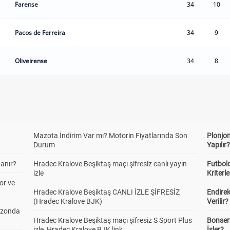
Farense
34
10
Pacos de Ferreira
34
9
Oliveirense
34
8
Mazota İndirim Var mı? Motorin Fiyatlarında Son
Plonjon
Durum
Yapılır
anır?
Hradec Kralove Beşiktaş maçı şifresiz canlı yayın
Futbold
izle
Kriterle
or ve
Hradec Kralove Beşiktaş CANLI İZLE ŞİFRESİZ
Endire
(Hradec Kralove BJK)
Verilir?
ezonda
Hradec Kralove Beşiktaş maçı şifresiz S Sport Plus
Bonserv
izle, Hradec Kralove BJK link
İşler?