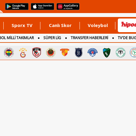
Sporx TV
Canlı Skor
Voleybol
OL MİLLİ TAKIMLAR
SÜPER LİG
TRANSFER HABERLERİ
TV'DE BU