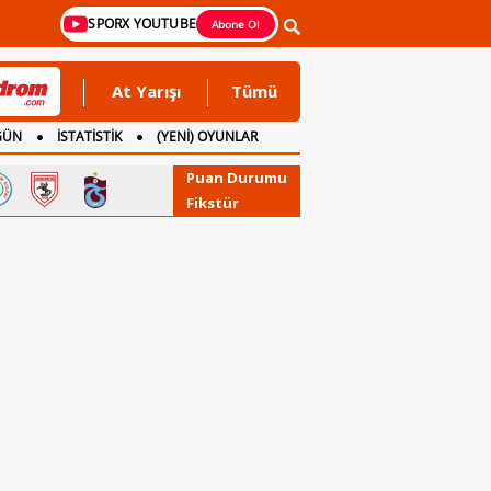
SPORX YOUTUBE
Abone Ol
At Yarışı
Tümü
GÜN
İSTATİSTİK
(YENİ) OYUNLAR
Puan Durumu
Fikstür