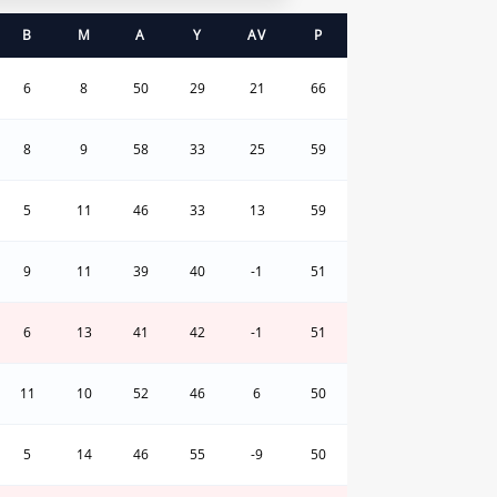
B
M
A
Y
AV
P
6
8
50
29
21
66
8
9
58
33
25
59
5
11
46
33
13
59
9
11
39
40
-1
51
6
13
41
42
-1
51
11
10
52
46
6
50
5
14
46
55
-9
50