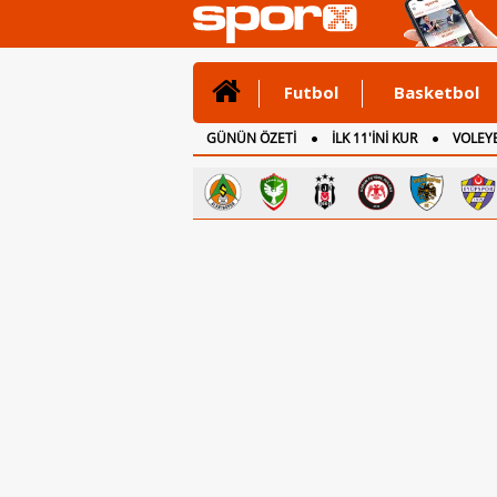
Futbol
Basketbol
GÜNÜN ÖZETİ
İLK 11'İNİ KUR
VOLEYB
CANLI ANLATIM
İNGİLTERE