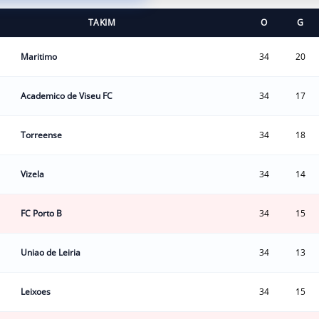
TAKIM
O
G
Maritimo
34
20
Academico de Viseu FC
34
17
Torreense
34
18
Vizela
34
14
FC Porto B
34
15
Uniao de Leiria
34
13
Leixoes
34
15