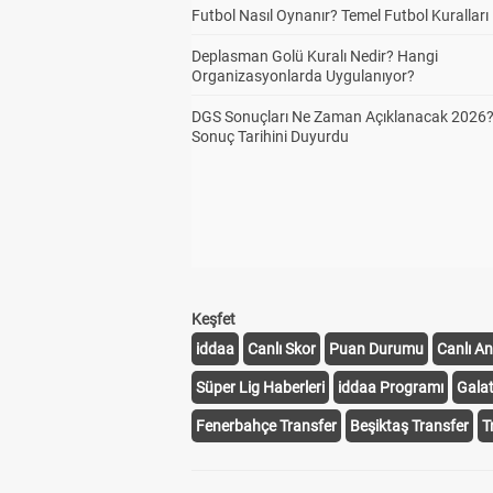
Futbol Nasıl Oynanır? Temel Futbol Kuralları
Deplasman Golü Kuralı Nedir? Hangi
Organizasyonlarda Uygulanıyor?
DGS Sonuçları Ne Zaman Açıklanacak 2026
Sonuç Tarihini Duyurdu
Keşfet
iddaa
Canlı Skor
Puan Durumu
Canlı An
Süper Lig Haberleri
iddaa Programı
Gala
Fenerbahçe Transfer
Beşiktaş Transfer
T