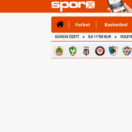
Futbol
Basketbol
GÜNÜN ÖZETİ
İLK 11'İNİ KUR
VOLEYB
CANLI ANLATIM
İNGİLTERE