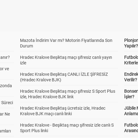
Mazota İndirim Var mı? Motorin Fiyatlarında Son
Plonjon
Durum
Yapılır
anır?
Hradec Kralove Beşiktaş maçı şifresiz canlı yayın
Futbold
izle
Kriterle
or ve
Hradec Kralove Beşiktaş CANLI İZLE ŞİFRESİZ
Endire
(Hradec Kralove BJK)
Verilir?
ezonda
Hradec Kralove Beşiktaş maçı şifresiz S Sport Plus
Bonserv
izle, Hradec Kralove BJK link
İşler?
 Süreci
Hradec Kralove Beşiktaş ücretsiz izle, Hradec
Jübile
Kralove BJK maçı canlı linki
Anlama
ar Ne
Hradec Kralove - Beşiktaş maçı şifresiz izle canlı S
Futbold
Sport Plus linki
Arasınd
amları