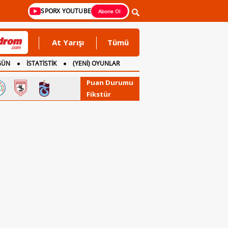
SPORX YOUTUBE
Abone Ol
At Yarışı
Tümü
GÜN
İSTATİSTİK
(YENİ) OYUNLAR
Puan Durumu
Fikstür