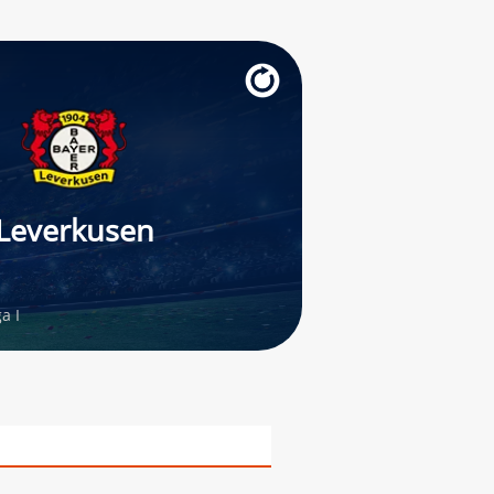
Leverkusen
a I