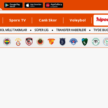
Sporx TV
Canlı Skor
Voleybol
OL MİLLİ TAKIMLAR
SÜPER LİG
TRANSFER HABERLERİ
TV'DE BU