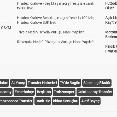
Hradec Kralove - Beşiktaş maçı şifresiz izle canlı
Futbol
tv100 linki
Olur?
Hradec Kralove Beşiktaş maçı şifresiz tv100 izle,
Açık L
Hradec Kralove BJK link
Kayıt Y
? ÖSYM
Trivela Nedir? Trivela Vuruşu Nasıl Yapılır?
Motorin
Beklene
Röveşata Nedir? Röveşata Vuruşu Nasıl Yapılır?
Fındık 
Fiyatla
latım
At Yarışı
Transfer Haberleri
TV'de Bugün
Süper Lig Fikstür
tasaray
Fenerbahçe
Beşiktaş
Trabzonspor
Galatasaray Transfer
rabzonspor Transfer
Canlı İzle
iddaa Sonuçları
Aktif Sayaç