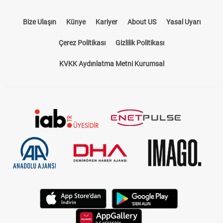
Bize Ulaşın
Künye
Kariyer
About US
Yasal Uyarı
Çerez Politikası
Gizlilik Politikası
KVKK Aydınlatma Metni Kurumsal