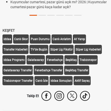
Kuyumcular cumartesi, pazar günü açık mı? 2026 | Kuyumcular
cumartesi-pazar günü kaça kadar açık?
KEŞFET
iddaa
Canlı Skor
Puan Durumu
Canlı Anlatım
At Yarışı
Transfer Haberleri
TV'de Bugün
Süper Lig Fikstür
Süper Lig Haberleri
iddaa Programı
Galatasaray
Fenerbahçe
Beşiktaş
Trabzonspor
Galatasaray Transfer
Fenerbahçe Transfer
Beşiktaş Transfer
Trabzonspor Transfer
Canlı İzle
iddaa Sonuçları
Aktif Sayaç
Takip Et