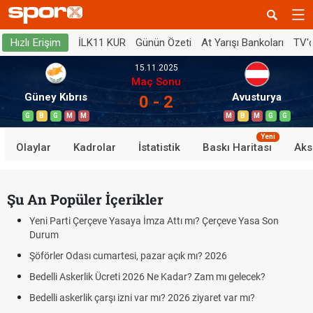
İLK11 KUR
Günün Özeti
At Yarışı Bankoları
TV'
Hızlı Erişim
15.11.2025
Maç Sonu
Güney Kıbrıs
Avusturya
0 - 2
G
B
G
M
M
M
B
M
G
G
Yeni
Olaylar
Kadrolar
İstatistik
Baskı Haritası
Aks
Şu An Popüler İçerikler
Yeni Parti Çerçeve Yasaya İmza Attı mı? Çerçeve Yasa Son
Durum
Şöförler Odası cumartesi, pazar açık mı? 2026
Bedelli Askerlik Ücreti 2026 Ne Kadar? Zam mı gelecek?
Bedelli askerlik çarşı izni var mı? 2026 ziyaret var mı?