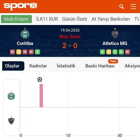
İLK11 KUR
Günün Özeti
At Yarışı Bankoları
TV
Hızlı Erişim
19.04.2026
Maç Sonu
Coritiba
Atletico MG
2 - 0
M
B
M
M
G
G
B
G
G
M
Yeni
Olaylar
Kadrolar
İstatistik
Baskı Haritası
Aksiyon
0'
15'
30'