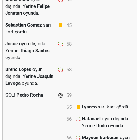
dışında. Yerine
Felipe
Jonatan
oyunda.
Sebastian Gomez
sarı
45'
kart gördü
Josué
oyun dışında.
58'
Yerine
Thiago Santos
oyunda.
Breno Lopes
oyun
58'
dışında. Yerine
Joaquin
Lavega
oyunda.
GOL!
Pedro Rocha
59'
Lyanco
sarı kart gördü
65'
Natanael
oyun dışında.
66'
Yerine
Dudu
oyunda.
Maycon Barberan
oyun
66'