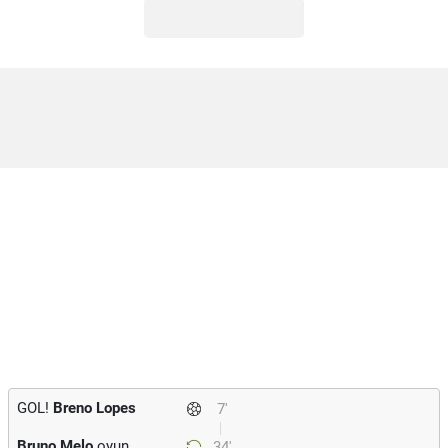
GOL!
Breno Lopes
7'
Bruno Melo
oyun
34'