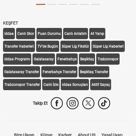
KEŞFET
iddaa
Canlı Skor
Puan Durumu
Canlı Anlatım
At Yarışı
Transfer Haberleri
TV'de Bugün
Süper Lig Fikstür
Süper Lig Haberleri
iddaa Programı
Galatasaray
Fenerbahçe
Beşiktaş
Trabzonspor
Galatasaray Transfer
Fenerbahçe Transfer
Beşiktaş Transfer
Trabzonspor Transfer
Canlı İzle
iddaa Sonuçları
Aktif Sayaç
Takip Et
Bize Ulaşın
Künye
Kariyer
About US
Yasal Uyarı