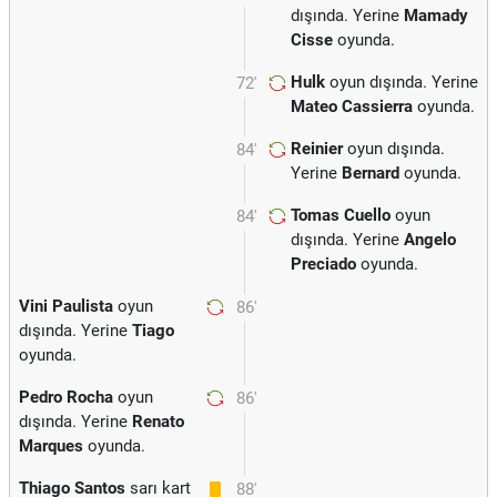
dışında. Yerine
Mamady
Cisse
oyunda.
Hulk
oyun dışında. Yerine
72'
Mateo Cassierra
oyunda.
Reinier
oyun dışında.
84'
Yerine
Bernard
oyunda.
Tomas Cuello
oyun
84'
dışında. Yerine
Angelo
Preciado
oyunda.
Vini Paulista
oyun
86'
dışında. Yerine
Tiago
oyunda.
Pedro Rocha
oyun
86'
dışında. Yerine
Renato
Marques
oyunda.
Thiago Santos
sarı kart
88'