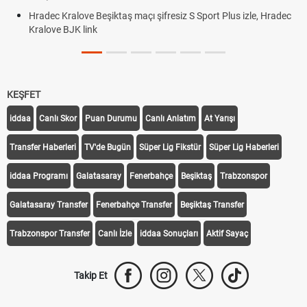
Hradec Kralove Beşiktaş maçı şifresiz S Sport Plus izle, Hradec
Kralove BJK link
KEŞFET
iddaa
Canlı Skor
Puan Durumu
Canlı Anlatım
At Yarışı
Transfer Haberleri
TV'de Bugün
Süper Lig Fikstür
Süper Lig Haberleri
iddaa Programı
Galatasaray
Fenerbahçe
Beşiktaş
Trabzonspor
Galatasaray Transfer
Fenerbahçe Transfer
Beşiktaş Transfer
Trabzonspor Transfer
Canlı İzle
iddaa Sonuçları
Aktif Sayaç
Takip Et