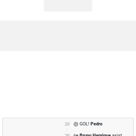
GOL!
Pedro
26'
Bruno Henrique
asist
26'