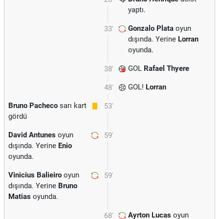
yaptı.
Gonzalo Plata
oyun
33'
dışında. Yerine
Lorran
oyunda.
GOL
Rafael Thyere
38'
GOL!
Lorran
48'
Bruno Pacheco
sarı kart
53'
gördü
David Antunes
oyun
59'
dışında. Yerine
Enio
oyunda.
Vinicius Balieiro
oyun
59'
dışında. Yerine
Bruno
Matias
oyunda.
Ayrton Lucas
oyun
68'