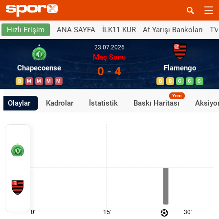
ANA SAYFA
İLK11 KUR
At Yarışı Bankoları
TV
Hızlı Erişim
23.07.2026
Maç Sonu
Chapecoense
Flamengo
0 - 4
B
M
M
M
M
B
B
G
G
G
Yeni
Olaylar
Kadrolar
İstatistik
Baskı Haritası
Aksiyon
0'
15'
30'