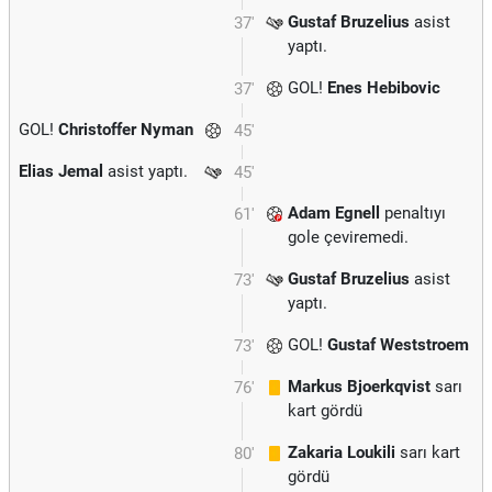
Gustaf Bruzelius
asist
37'
yaptı.
GOL!
Enes Hebibovic
37'
GOL!
Christoffer Nyman
45'
Elias Jemal
asist yaptı.
45'
Adam Egnell
penaltıyı
61'
gole çeviremedi.
Gustaf Bruzelius
asist
73'
yaptı.
GOL!
Gustaf Weststroem
73'
Markus Bjoerkqvist
sarı
76'
kart gördü
Zakaria Loukili
sarı kart
80'
gördü