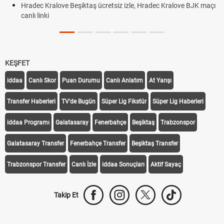
Hradec Kralove Beşiktaş ücretsiz izle, Hradec Kralove BJK maçı
canlı linki
KEŞFET
iddaa
Canlı Skor
Puan Durumu
Canlı Anlatım
At Yarışı
Transfer Haberleri
TV'de Bugün
Süper Lig Fikstür
Süper Lig Haberleri
iddaa Programı
Galatasaray
Fenerbahçe
Beşiktaş
Trabzonspor
Galatasaray Transfer
Fenerbahçe Transfer
Beşiktaş Transfer
Trabzonspor Transfer
Canlı İzle
iddaa Sonuçları
Aktif Sayaç
Takip Et