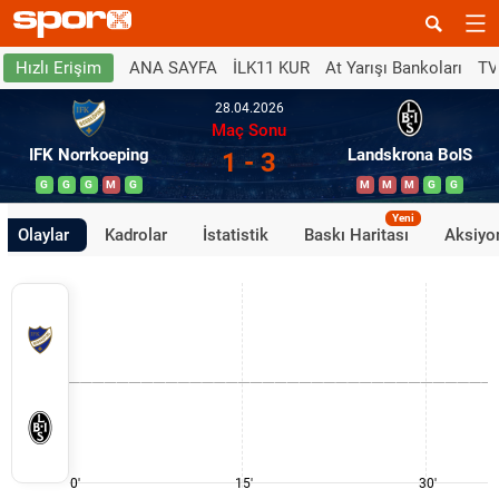
ANA SAYFA
İLK11 KUR
At Yarışı Bankoları
TV
Hızlı Erişim
28.04.2026
Maç Sonu
IFK Norrkoeping
Landskrona BoIS
1 - 3
G
G
G
M
G
M
M
M
G
G
Yeni
Olaylar
Kadrolar
İstatistik
Baskı Haritası
Aksiyon
0'
15'
30'