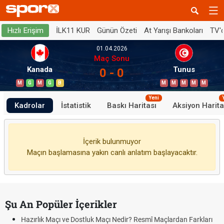
İLK11 KUR
Günün Özeti
At Yarışı Bankoları
TV'
Hızlı Erişim
01.04.2026
Maç Sonu
Kanada
Tunus
0 - 0
M
G
M
G
B
M
M
M
M
M
Yeni
Kadrolar
İstatistik
Baskı Haritası
Aksiyon Harita
İçerik bulunmuyor
Maçın başlamasına yakın canlı anlatım başlayacaktır.
Şu An Popüler İçerikler
Hazırlık Maçı ve Dostluk Maçı Nedir? Resmî Maçlardan Farkları