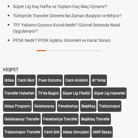
Süper Lig Kaç Hafta ve Toplam Kaç Maç Oynanır?
Türkiye'de Transfer Dönemi Ne Zaman Başlıyor ve Bitiyor?
TFF Yabancı Oyuncu Kuralı Nedir? Güncel Sezonda Nasıl
Uygulanıyor?
PFDK Nedir? PFDK Açılımı, Görevleri ve Karar Süreci
KEŞFET
iddaa
Canlı Skor
Puan Durumu
Canlı Anlatım
At Yarışı
Transfer Haberleri
TV'de Bugün
Süper Lig Fikstür
Süper Lig Haberleri
iddaa Programı
Galatasaray
Fenerbahçe
Beşiktaş
Trabzonspor
Galatasaray Transfer
Fenerbahçe Transfer
Beşiktaş Transfer
Trabzonspor Transfer
Canlı İzle
iddaa Sonuçları
Aktif Sayaç