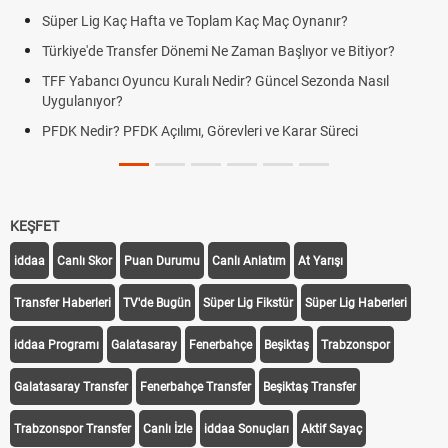
Süper Lig Kaç Hafta ve Toplam Kaç Maç Oynanır?
Türkiye'de Transfer Dönemi Ne Zaman Başlıyor ve Bitiyor?
TFF Yabancı Oyuncu Kuralı Nedir? Güncel Sezonda Nasıl
Uygulanıyor?
PFDK Nedir? PFDK Açılımı, Görevleri ve Karar Süreci
KEŞFET
iddaa
Canlı Skor
Puan Durumu
Canlı Anlatım
At Yarışı
Transfer Haberleri
TV'de Bugün
Süper Lig Fikstür
Süper Lig Haberleri
iddaa Programı
Galatasaray
Fenerbahçe
Beşiktaş
Trabzonspor
Galatasaray Transfer
Fenerbahçe Transfer
Beşiktaş Transfer
Trabzonspor Transfer
Canlı İzle
iddaa Sonuçları
Aktif Sayaç