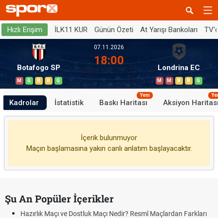
İLK11 KUR
Günün Özeti
At Yarışı Bankoları
TV'
Hızlı Erişim
07.11.2026
18:00
Botafogo SP
Londrina EC
M
G
B
B
G
M
M
B
B
G
Yeni
Ye
Kadrolar
İstatistik
Baskı Haritası
Aksiyon Haritas
İçerik bulunmuyor
Maçın başlamasına yakın canlı anlatım başlayacaktır.
Şu An Popüler İçerikler
Hazırlık Maçı ve Dostluk Maçı Nedir? Resmî Maçlardan Farkları