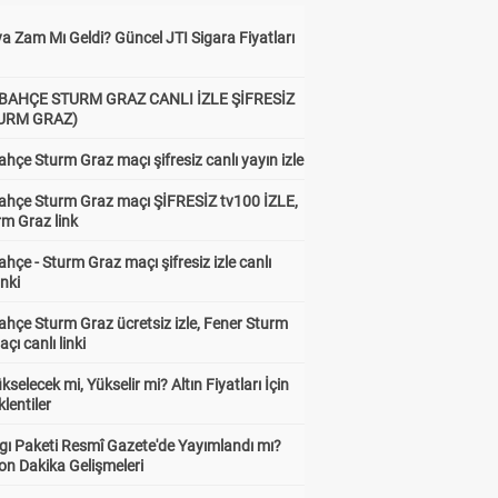
a Zam Mı Geldi? Güncel JTI Sigara Fiyatları
BAHÇE STURM GRAZ CANLI İZLE ŞİFRESİZ
TURM GRAZ)
hçe Sturm Graz maçı şifresiz canlı yayın izle
ahçe Sturm Graz maçı ŞİFRESİZ tv100 İZLE,
rm Graz link
hçe - Sturm Graz maçı şifresiz izle canlı
inki
hçe Sturm Graz ücretsiz izle, Fener Sturm
çı canlı linki
ükselecek mi, Yükselir mi? Altın Fiyatları İçin
lentiler
gı Paketi Resmî Gazete'de Yayımlandı mı?
on Dakika Gelişmeleri