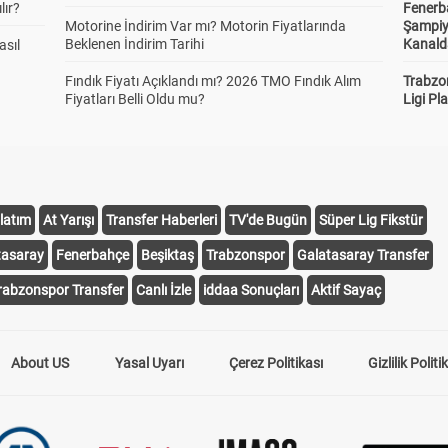
lır?
Fenerb
Motorine İndirim Var mı? Motorin Fiyatlarında
Şampiy
Beklenen İndirim Tarihi
Kanald
asıl
Fındık Fiyatı Açıklandı mı? 2026 TMO Fındık Alım
Trabzo
Fiyatları Belli Oldu mu?
Ligi Pla
latım
At Yarışı
Transfer Haberleri
TV'de Bugün
Süper Lig Fikstür
tasaray
Fenerbahçe
Beşiktaş
Trabzonspor
Galatasaray Transfer
rabzonspor Transfer
Canlı İzle
iddaa Sonuçları
Aktif Sayaç
About US
Yasal Uyarı
Çerez Politikası
Gizlilik Politi