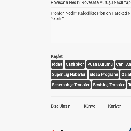
Röveşata Nedir? Röveşata Vuruşu Nasıl Yapı
Plonjon Nedir? Kalecilikte Plonjon Hareketi N
Yapılır?
Keşfet
iddaa
Canlı Skor
Puan Durumu
Canlı An
Süper Lig Haberleri
iddaa Programı
Gala
Fenerbahçe Transfer
Beşiktaş Transfer
T
Bize Ulaşın
Künye
Kariyer