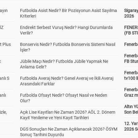
yayın
Futbolda Asist Nedir? Bir Pozisyonun Asist Sayılma
Sigaray
Kriterleri
2026
İZ
Endirekt Serbest Vuruş Nedir? Hangi Durumlarda
FENER
Verilir?
(FB S
t Plus
Bonservis Nedir? Futbolda Bonservis Sistemi Nasıl
Fenerba
İşler?
Fenerb
c
Jübile Maçı Nedir? Futbolda Jübile Yapmak Ne
FB Stu
Anlama Gelir?
Fenerba
anlı S
Futbolda Averaj Nedir? Genel Averaj ve İkili Averaj
tv100 l
Arasındaki Farklar
Fenerba
anlı
Futbolda Ofsayt Nedir? Ofsayt Nasıl ve Neden
Graz ma
Olur?
Altın Y
zle,
Açık Lise Kayıtları Ne Zaman 2026? AÖL 2. Dönem
Son Bek
Kayıt Yenileme ve Yeni Kayıt Tarihleri
12. Yar
DGS Sonuçları Ne Zaman Açıklanacak 2026? ÖSYM
2026 S
Sonuç Tarihini Duyurdu