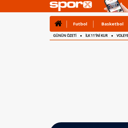
Futbol
Basketbol
GÜNÜN ÖZETİ
İLK 11'İNİ KUR
VOLEYB
CANLI ANLATIM
İNGİLTERE