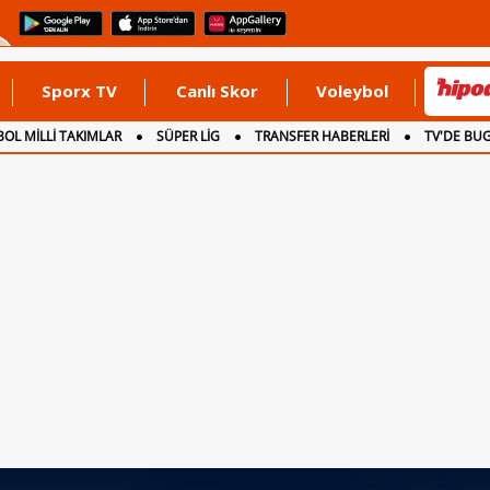
Sporx TV
Canlı Skor
Voleybol
OL MİLLİ TAKIMLAR
SÜPER LİG
TRANSFER HABERLERİ
TV'DE BU