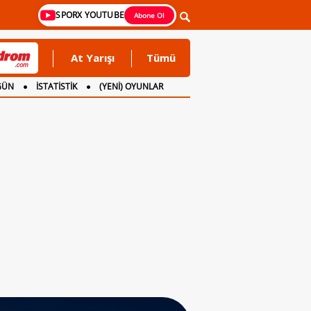
SPORX YOUTUBE
Abone Ol
At Yarışı
Tümü
GÜN
İSTATİSTİK
(YENİ) OYUNLAR