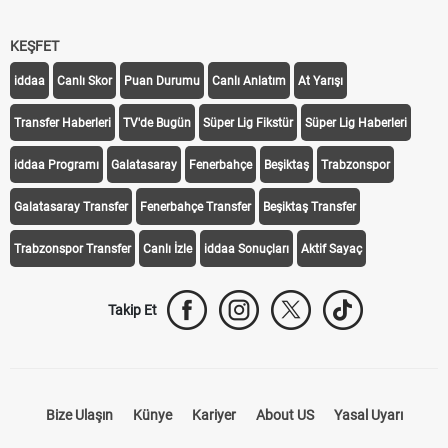
KEŞFET
iddaa
Canlı Skor
Puan Durumu
Canlı Anlatım
At Yarışı
Transfer Haberleri
TV'de Bugün
Süper Lig Fikstür
Süper Lig Haberleri
iddaa Programı
Galatasaray
Fenerbahçe
Beşiktaş
Trabzonspor
Galatasaray Transfer
Fenerbahçe Transfer
Beşiktaş Transfer
Trabzonspor Transfer
Canlı İzle
iddaa Sonuçları
Aktif Sayaç
Takip Et
Bize Ulaşın
Künye
Kariyer
About US
Yasal Uyarı