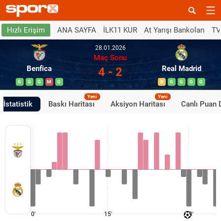
ANA SAYFA
İLK11 KUR
At Yarışı Bankoları
TV
Hızlı Erişim
28.01.2026
Maç Sonu
Benfica
Real Madrid
4 - 2
G
G
G
M
G
B
G
G
G
G
Yeni
Yeni
İstatistik
Baskı Haritası
Aksiyon Haritası
Canlı Puan
0'
15'
30'