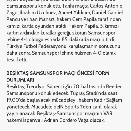
Samsunspor'u konuk etti. Tarihi maçta Carlos Antonio
Zago, İbrahim Üzülmez, Ahmet Yıldırım, Daniel Gabriel
Pancu ve İlhan Mansız, hakem Cem Papila tarafından
kırmızı kartla oyundan atıldı. Hakem Papila, 5. kırmızı
kartın ardından kurallar gereği, skorun Samsunspor
lehine 4-1 olduğu esnada 85. dakikada maçı bitirdi.
Türkiye Futbol Federasyonu, karşılaşmanın sonucunu
daha sonra Samsunspor lehine hükmen 4-0 olarak
tescil etti.
BEŞİKTAŞ SAMSUNSPOR MAÇI ÖNCESİ FORM
DURUMLARI
Beşiktaş, Trendyol Süper Lig'in 20. haftasında Reeder
Samsunspor'u konuk edecek. Tüpraş Stadı'nda saat
19.00'da başlayacak mücadeleyi, hakem Kadir Sağlam
yönetecek. Mücadele beIN Sports 1'den canlı olarak
yayınlanacak. Beşiktaş-Samsunspor maçının VAR
hakemi İspanyalı Adrian Cordero Vega olacak.