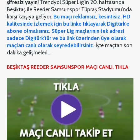
şifresiz
yayın!
Trendyol Süper Lig'in 20. haftasında
Beşiktaş ile Reeder Samsunspor Tüpraş Stadyumu'nda
karşı karşıya geliyor.
Bu maçı reklamsız, kesintisiz, HD
kalitesinde izlemek için bu linke tıklayarak Digitürk'e
abone olmalısınız. Süper Lig maçlarının tek adresi
sadece Digitürk'tür ve bu link üzerinden üye olarak
maçları canlı olarak seyredebilirsiniz.
İşte maçtan son
dakika gelişmeleri...
BEŞİKTAŞ REEDER SAMSUNSPOR MAÇI CANLI, TIKLA