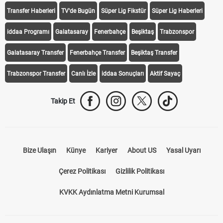
Transfer Haberleri
TV'de Bugün
Süper Lig Fikstür
Süper Lig Haberleri
iddaa Programı
Galatasaray
Fenerbahçe
Beşiktaş
Trabzonspor
Galatasaray Transfer
Fenerbahçe Transfer
Beşiktaş Transfer
Trabzonspor Transfer
Canlı İzle
iddaa Sonuçları
Aktif Sayaç
Takip Et
Bize Ulaşın
Künye
Kariyer
About US
Yasal Uyarı
Çerez Politikası
Gizlilik Politikası
KVKK Aydınlatma Metni Kurumsal