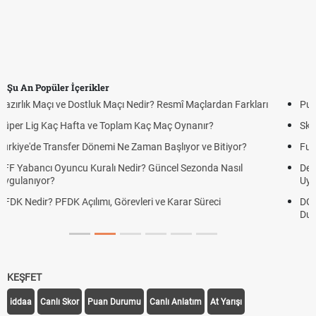
Şu An Popüler İçerikler
Puan Durumunda AG, OM ve Diğer Kısaltmalar Ne Anlama Gelir?
Skor Ne Demek? Sporda Skor ve Sonuç Kavramları
Futbol Nasıl Oynanır? Temel Futbol Kuralları
Deplasman Golü Kuralı Nedir? Hangi Organizasyonlarda
Uygulanıyor?
DGS Sonuçları Ne Zaman Açıklanacak 2026? ÖSYM Sonuç Tarihini
Duyurdu
KEŞFET
iddaa
Canlı Skor
Puan Durumu
Canlı Anlatım
At Yarışı