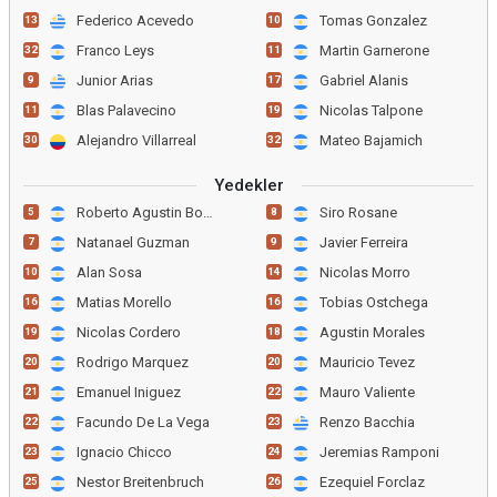
Federico Acevedo
Tomas Gonzalez
13
10
Franco Leys
Martin Garnerone
32
11
Junior Arias
Gabriel Alanis
9
17
Blas Palavecino
Nicolas Talpone
11
19
Alejandro Villarreal
Mateo Bajamich
30
32
Yedekler
Roberto Agustin Bochi
Siro Rosane
5
8
Natanael Guzman
Javier Ferreira
7
9
Alan Sosa
Nicolas Morro
10
14
Matias Morello
Tobias Ostchega
16
16
Nicolas Cordero
Agustin Morales
19
18
Rodrigo Marquez
Mauricio Tevez
20
20
Emanuel Iniguez
Mauro Valiente
21
22
Facundo De La Vega
Renzo Bacchia
22
23
Ignacio Chicco
Jeremias Ramponi
23
24
Nestor Breitenbruch
Ezequiel Forclaz
25
26