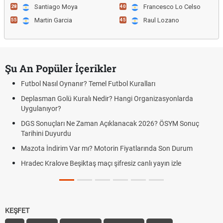
Santiago Moya
Francesco Lo Celso
28
40
Martin Garcia
Raul Lozano
55
45
Şu An Popüler İçerikler
Futbol Nasıl Oynanır? Temel Futbol Kuralları
Deplasman Golü Kuralı Nedir? Hangi Organizasyonlarda
Uygulanıyor?
DGS Sonuçları Ne Zaman Açıklanacak 2026? ÖSYM Sonuç
Tarihini Duyurdu
Mazota İndirim Var mı? Motorin Fiyatlarında Son Durum
Hradec Kralove Beşiktaş maçı şifresiz canlı yayın izle
KEŞFET