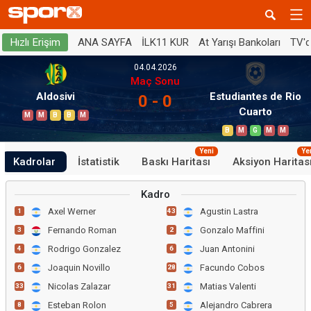
ANA SAYFA
İLK11 KUR
At Yarışı Bankoları
TV'
Hızlı Erişim
04.04.2026
Maç Sonu
Aldosivi
Estudiantes de Rio
0 - 0
Cuarto
M
M
B
B
M
B
M
G
M
M
Yeni
Ye
Kadrolar
İstatistik
Baskı Haritası
Aksiyon Haritas
Kadro
Axel Werner
Agustin Lastra
1
43
Fernando Roman
Gonzalo Maffini
3
2
Rodrigo Gonzalez
Juan Antonini
4
6
Joaquin Novillo
Facundo Cobos
6
28
Nicolas Zalazar
Matias Valenti
33
31
Esteban Rolon
Alejandro Cabrera
8
5