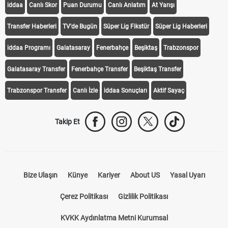
iddaa
Canlı Skor
Puan Durumu
Canlı Anlatım
At Yarışı
Transfer Haberleri
TV'de Bugün
Süper Lig Fikstür
Süper Lig Haberleri
iddaa Programı
Galatasaray
Fenerbahçe
Beşiktaş
Trabzonspor
Galatasaray Transfer
Fenerbahçe Transfer
Beşiktaş Transfer
Trabzonspor Transfer
Canlı İzle
iddaa Sonuçları
Aktif Sayaç
Takip Et
Bize Ulaşın
Künye
Kariyer
About US
Yasal Uyarı
Çerez Politikası
Gizlilik Politikası
KVKK Aydınlatma Metni Kurumsal