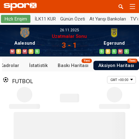
İLK11 KUR
Günün Özeti
At Yarışı Bankoları
TV'
Hızlı Erişim
26.11.2025
Uzatmalar Sonu
Aalesund
Egersund
3 - 1
M
B
M
B
G
G
B
G
M
G
Yeni
Yeni
Kadrolar
İstatistik
Baskı Haritası
Aksiyon Haritası
FUTBOL
GMT +00:00