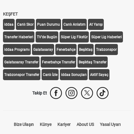
KEŞFET
iddaa
Canlı Skor
Puan Durumu
Canlı Anlatım
At Yarışı
Transfer Haberleri
TV'de Bugün
Süper Lig Fikstür
Süper Lig Haberleri
iddaa Programı
Galatasaray
Fenerbahçe
Beşiktaş
Trabzonspor
Galatasaray Transfer
Fenerbahçe Transfer
Beşiktaş Transfer
Trabzonspor Transfer
Canlı İzle
iddaa Sonuçları
Aktif Sayaç
Takip Et
Bize Ulaşın
Künye
Kariyer
About US
Yasal Uyarı