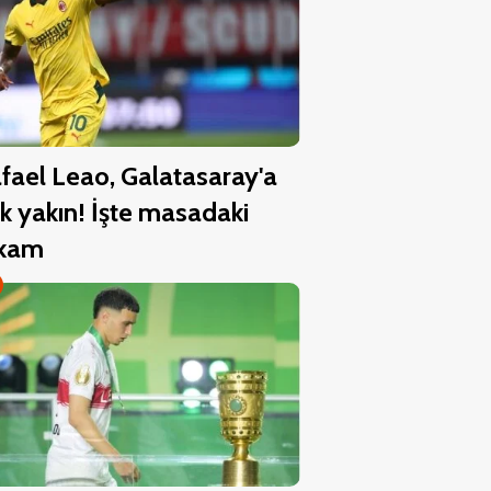
fael Leao, Galatasaray'a
k yakın! İşte masadaki
akam