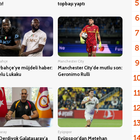
5
ı!
topbaşı yaptı
6
7
8
9
bahçe
Manchester City
bahçe'ye müjdeli haber:
Manchester City'de mutlu son:
lu Lukaku
Geronimo Rulli
1
1
1
1
saray
Eyüpspor
1
Derdiyok Galatasaray'a
Eyüpspor'dan Metehan