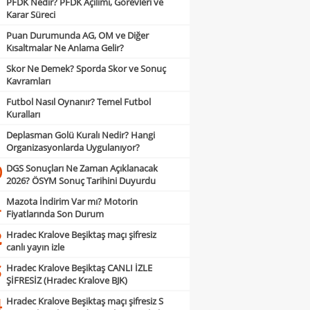
PFDK Nedir? PFDK Açılımı, Görevleri ve
Karar Süreci
Puan Durumunda AG, OM ve Diğer
Kısaltmalar Ne Anlama Gelir?
Skor Ne Demek? Sporda Skor ve Sonuç
Kavramları
Futbol Nasıl Oynanır? Temel Futbol
Kuralları
Deplasman Golü Kuralı Nedir? Hangi
Organizasyonlarda Uygulanıyor?
DGS Sonuçları Ne Zaman Açıklanacak
0
2026? ÖSYM Sonuç Tarihini Duyurdu
Mazota İndirim Var mı? Motorin
1
Fiyatlarında Son Durum
Hradec Kralove Beşiktaş maçı şifresiz
2
canlı yayın izle
Hradec Kralove Beşiktaş CANLI İZLE
3
ŞİFRESİZ (Hradec Kralove BJK)
Hradec Kralove Beşiktaş maçı şifresiz S
4