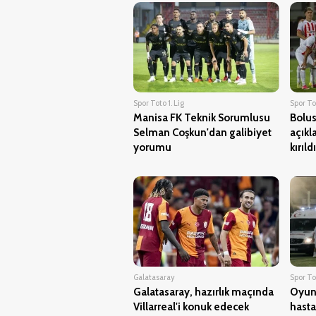
Spor Toto 1. Lig
Spor Tot
Manisa FK Teknik Sorumlusu
Bolus
Selman Coşkun'dan galibiyet
açıkl
yorumu
kırıldı
Galatasaray
Spor Tot
Galatasaray, hazırlık maçında
Oyuna
Villarreal'i konuk edecek
hasta