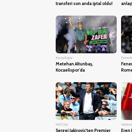
transferi son anda iptal oldu!
anlaşt
Kocaelispor
Fener
Metehan Altunbaş,
Fener
Kocaelispor'da
Rome
Hull City
Galata
Sergej Jakirovic'ten Premier
Eren 