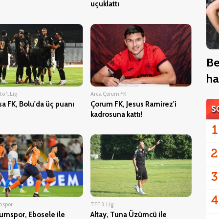
uçuklattı
Be
ha
o 1. Lig
Arca Çorum FK
a FK, Bolu'da üç puanı
Çorum FK, Jesus Ramirez'i
S
kadrosuna kattı!
1
2
3
4
mspor
TFF 3. Lig
umspor, Ebosele ile
Altay, Tuna Üzümcü ile