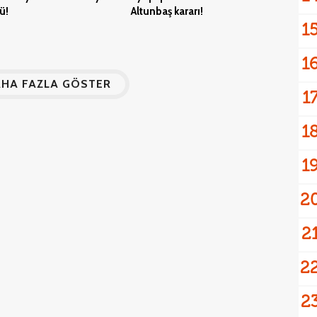
ü!
Altunbaş kararı!
1
1
HA FAZLA GÖSTER
1
1
1
2
2
2
2