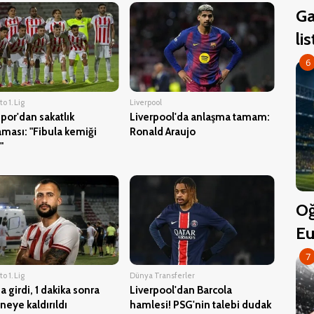
Ga
li
6
o 1. Lig
Liverpool
por'dan sakatlık
Liverpool'da anlaşma tamam:
aması: "Fibula kemiği
Ronald Araujo
"
Oğ
Eu
7
o 1. Lig
Dünya Transferler
 girdi, 1 dakika sonra
Liverpool'dan Barcola
neye kaldırıldı
hamlesi! PSG'nin talebi dudak