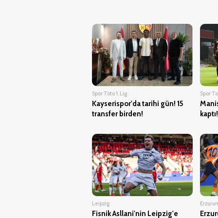
Spor Toto 1. Lig
Spor Tot
Kayserispor'da tarihi gün! 15
Manis
transfer birden!
kaptı!
Leipzig
Erzuru
Fisnik Asllani'nin Leipzig'e
Erzur