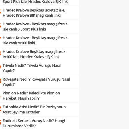
Sport Plus izle, Hradec Kralove BJK link
Hradec Kralove Beşiktaş ücretsiz izle,
5
Hradec Kralove BJK maçı canlı linki
Hradec Kralove - Beşiktaş maçı şifresiz
6
izle canlı S Sport Plus linki
Hradec Kralove - Beşiktaş maçı şifresiz
7
izle canlı tv100 linki
Hradec Kralove Beşiktaş maçı şifresiz
8
tv100 izle, Hradec Kralove BJK link
Trivela Nedir? Trivela Vuruşu Nasıl
9
Yapılır?
Röveşata Nedir? Röveşata Vuruşu Nasıl
0
Yapılır?
Plonjon Nedir? Kalecilikte Plonjon
1
Hareketi Nasıl Yapılır?
Futbolda Asist Nedir? Bir Pozisyonun
2
Asist Sayılma Kriterleri
Endirekt Serbest Vuruş Nedir? Hangi
3
Durumlarda Verilir?