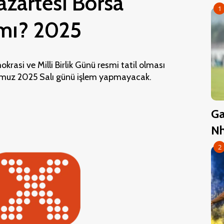
zartesi Borsa
1
 mı? 2025
rasi ve Milli Birlik Günü resmi tatil olması
mmuz 2025 Salı günü işlem yapmayacak.
Ga
Nh
2