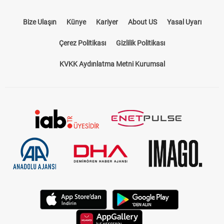
Bize Ulaşın
Künye
Kariyer
About US
Yasal Uyarı
Çerez Politikası
Gizlilik Politikası
KVKK Aydınlatma Metni Kurumsal