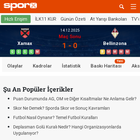
İLK11 KUR
Günün Özeti
At Yarışı Bankoları
TV'
Hızlı Erişim
14.12.2025
Maç Sonu
Xamax
Bellinzona
1 - 0
G
G
G
G
M
B
M
M
M
M
Yeni
Olaylar
Kadrolar
İstatistik
Baskı Haritası
Aks
Şu An Popüler İçerikler
Puan Durumunda AG, OM ve Diğer Kısaltmalar Ne Anlama Gelir?
Skor Ne Demek? Sporda Skor ve Sonuç Kavramları
Futbol Nasıl Oynanır? Temel Futbol Kuralları
Deplasman Golü Kuralı Nedir? Hangi Organizasyonlarda
Uygulanıyor?