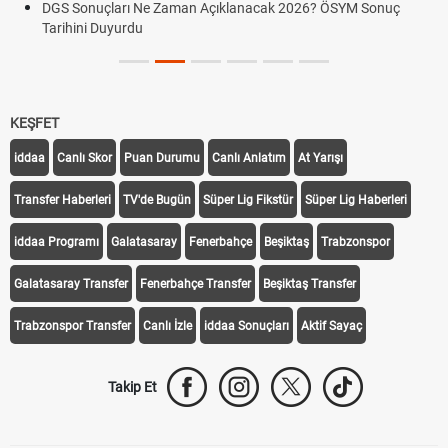
DGS Sonuçları Ne Zaman Açıklanacak 2026? ÖSYM Sonuç
Tarihini Duyurdu
KEŞFET
iddaa
Canlı Skor
Puan Durumu
Canlı Anlatım
At Yarışı
Transfer Haberleri
TV'de Bugün
Süper Lig Fikstür
Süper Lig Haberleri
iddaa Programı
Galatasaray
Fenerbahçe
Beşiktaş
Trabzonspor
Galatasaray Transfer
Fenerbahçe Transfer
Beşiktaş Transfer
Trabzonspor Transfer
Canlı İzle
iddaa Sonuçları
Aktif Sayaç
Takip Et