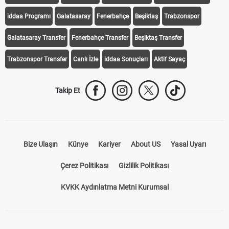
iddaa Programı
Galatasaray
Fenerbahçe
Beşiktaş
Trabzonspor
Galatasaray Transfer
Fenerbahçe Transfer
Beşiktaş Transfer
Trabzonspor Transfer
Canlı İzle
iddaa Sonuçları
Aktif Sayaç
Takip Et
Bize Ulaşın
Künye
Kariyer
About US
Yasal Uyarı
Çerez Politikası
Gizlilik Politikası
KVKK Aydınlatma Metni Kurumsal