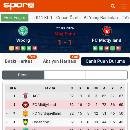
İLK11 KUR
Günün Özeti
At Yarışı Bankoları
TV'
Hızlı Erişim
22.03.2026
Maç Sonu
Viborg
FC Midtjylland
1 - 1
B
M
G
G
M
G
G
M
G
M
Yeni
Yeni
Baskı Haritası
Aksiyon Haritası
Canlı Puan Durumu
Genel
İç Saha
Dış Saha
Sıra
Takım
O
G
B
M
A
Y
P
-
AGF
32
19
10
3
62
32
67
1
-
FC Midtjylland
32
16
12
4
72
36
60
2
-
FC Nordsjaelland
32
15
5
12
51
46
50
3
-
Broendby IF
32
13
6
13
44
35
45
4