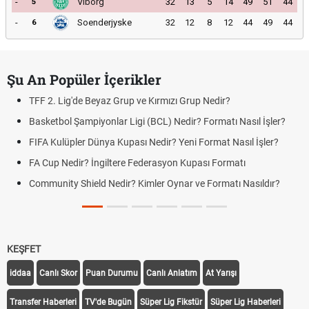
-
Viborg
32
13
5
14
49
51
44
5
-
Soenderjyske
32
12
8
12
44
49
44
6
Şu An Popüler İçerikler
TFF 2. Lig'de Beyaz Grup ve Kırmızı Grup Nedir?
Basketbol Şampiyonlar Ligi (BCL) Nedir? Formatı Nasıl İşler?
FIFA Kulüpler Dünya Kupası Nedir? Yeni Format Nasıl İşler?
FA Cup Nedir? İngiltere Federasyon Kupası Formatı
Community Shield Nedir? Kimler Oynar ve Formatı Nasıldır?
KEŞFET
iddaa
Canlı Skor
Puan Durumu
Canlı Anlatım
At Yarışı
Transfer Haberleri
TV'de Bugün
Süper Lig Fikstür
Süper Lig Haberleri