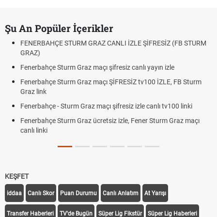
Şu An Popüler İçerikler
FENERBAHÇE STURM GRAZ CANLI İZLE ŞİFRESİZ (FB STURM
GRAZ)
Fenerbahçe Sturm Graz maçı şifresiz canlı yayın izle
Fenerbahçe Sturm Graz maçı ŞİFRESİZ tv100 İZLE, FB Sturm
Graz link
Fenerbahçe - Sturm Graz maçı şifresiz izle canlı tv100 linki
Fenerbahçe Sturm Graz ücretsiz izle, Fener Sturm Graz maçı
canlı linki
KEŞFET
iddaa
Canlı Skor
Puan Durumu
Canlı Anlatım
At Yarışı
Transfer Haberleri
TV'de Bugün
Süper Lig Fikstür
Süper Lig Haberleri