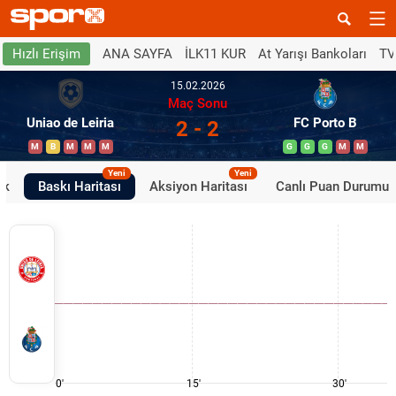
ANA SAYFA
İLK11 KUR
At Yarışı Bankoları
TV
Hızlı Erişim
15.02.2026
Maç Sonu
Uniao de Leiria
FC Porto B
2 - 2
M
B
M
M
M
G
G
G
M
M
Yeni
Yeni
ik
Baskı Haritası
Aksiyon Haritası
Canlı Puan Durumu
0'
15'
30'