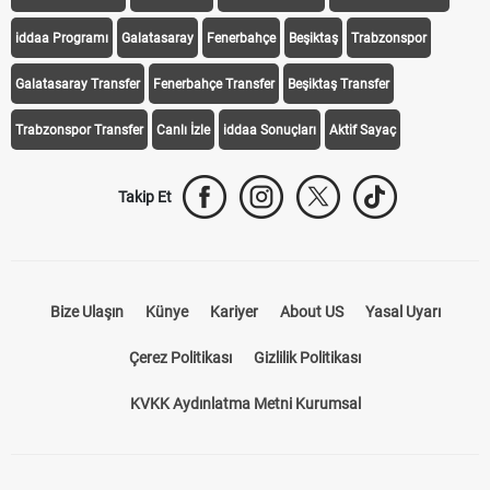
iddaa Programı
Galatasaray
Fenerbahçe
Beşiktaş
Trabzonspor
Galatasaray Transfer
Fenerbahçe Transfer
Beşiktaş Transfer
Trabzonspor Transfer
Canlı İzle
iddaa Sonuçları
Aktif Sayaç
Takip Et
Bize Ulaşın
Künye
Kariyer
About US
Yasal Uyarı
Çerez Politikası
Gizlilik Politikası
KVKK Aydınlatma Metni Kurumsal