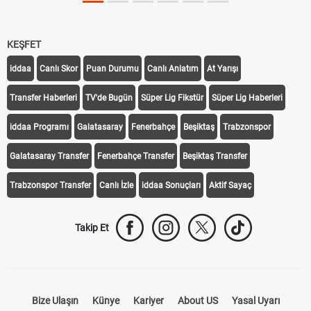
KEŞFET
iddaa
Canlı Skor
Puan Durumu
Canlı Anlatım
At Yarışı
Transfer Haberleri
TV'de Bugün
Süper Lig Fikstür
Süper Lig Haberleri
iddaa Programı
Galatasaray
Fenerbahçe
Beşiktaş
Trabzonspor
Galatasaray Transfer
Fenerbahçe Transfer
Beşiktaş Transfer
Trabzonspor Transfer
Canlı İzle
iddaa Sonuçları
Aktif Sayaç
Takip Et
Bize Ulaşın
Künye
Kariyer
About US
Yasal Uyarı