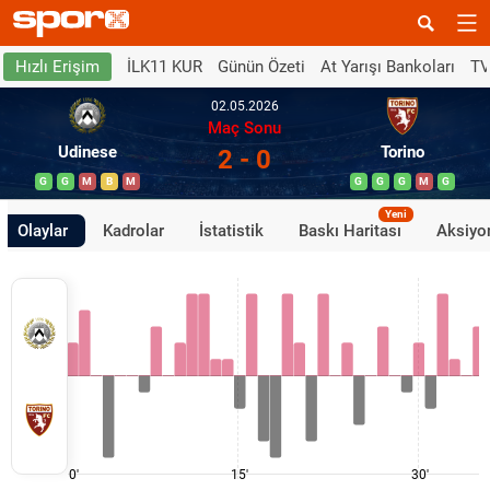
İLK11 KUR
Günün Özeti
At Yarışı Bankoları
TV
Hızlı Erişim
02.05.2026
Maç Sonu
Udinese
Torino
2 - 0
G
G
M
B
M
G
G
G
M
G
Yeni
Olaylar
Kadrolar
İstatistik
Baskı Haritası
Aksiyon
0'
15'
30'