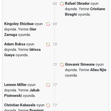
Rafael Obrador
oyun
65'
dışında. Yerine
Cristiano
Biraghi
oyunda.
Kingsley Ehizibue
oyun
69'
dışında. Yerine
Oier
Zarraga
oyunda.
Adam Buksa
oyun
70'
dışında. Yerine
Idrissa
Gueye
oyunda.
Giovanni Simeone
oyun
72'
dışında. Yerine
Alieu Njie
oyunda.
Lennon Miller
oyun
77'
dışında. Yerine
Jakub
Piotrowski
oyunda.
Christian Kabasele
oyun
77'
dışında. Yerine
Branimir