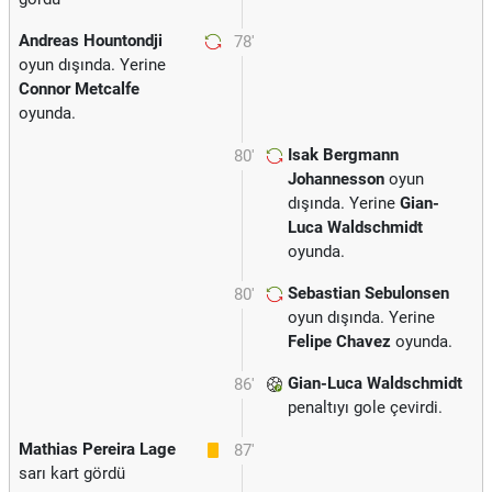
Andreas Hountondji
78'
oyun dışında. Yerine
Connor Metcalfe
oyunda.
Isak Bergmann
80'
Johannesson
oyun
dışında. Yerine
Gian-
Luca Waldschmidt
oyunda.
Sebastian Sebulonsen
80'
oyun dışında. Yerine
Felipe Chavez
oyunda.
Gian-Luca Waldschmidt
86'
penaltıyı gole çevirdi.
Mathias Pereira Lage
87'
sarı kart gördü