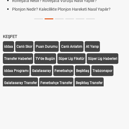
Röveşata Nedir? Röveşata Vuruşu Nasıl Yapılır?
Plonjon Nedir? Kalecilikte Plonjon Hareketi Nasıl Yapılır?
KEŞFET
iddaa
Canlı Skor
Puan Durumu
Canlı Anlatım
At Yarışı
Transfer Haberleri
TV'de Bugün
Süper Lig Fikstür
Süper Lig Haberleri
iddaa Programı
Galatasaray
Fenerbahçe
Beşiktaş
Trabzonspor
Galatasaray Transfer
Fenerbahçe Transfer
Beşiktaş Transfer
Trabzonspor Transfer
Canlı İzle
iddaa Sonuçları
Aktif Sayaç
Takip Et