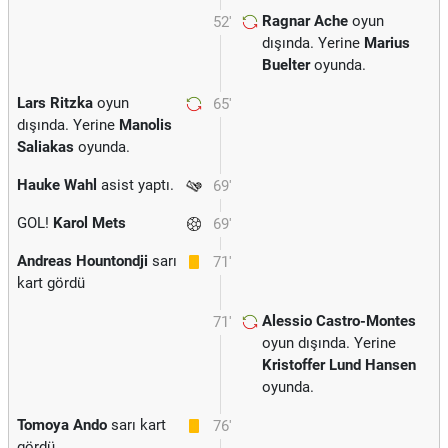
Ragnar Ache
oyun
52'
dışında. Yerine
Marius
Buelter
oyunda.
Lars Ritzka
oyun
65'
dışında. Yerine
Manolis
Saliakas
oyunda.
Hauke Wahl
asist yaptı.
69'
GOL!
Karol Mets
69'
Andreas Hountondji
sarı
71'
kart gördü
Alessio Castro-Montes
71'
oyun dışında. Yerine
Kristoffer Lund Hansen
oyunda.
Tomoya Ando
sarı kart
76'
gördü