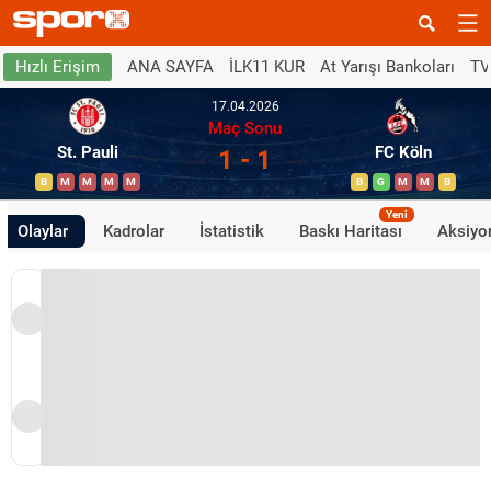
ANA SAYFA
İLK11 KUR
At Yarışı Bankoları
TV
Hızlı Erişim
17.04.2026
Maç Sonu
St. Pauli
FC Köln
1 - 1
B
M
M
M
M
B
G
M
M
B
Yeni
Olaylar
Kadrolar
İstatistik
Baskı Haritası
Aksiyon