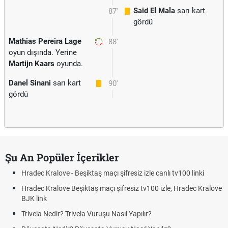
Said El Mala
sarı kart
87'
gördü
Mathias Pereira Lage
88'
oyun dışında. Yerine
Martijn Kaars
oyunda.
Danel Sinani
sarı kart
90'
gördü
Şu An Popüler İçerikler
Hradec Kralove - Beşiktaş maçı şifresiz izle canlı tv100 linki
Hradec Kralove Beşiktaş maçı şifresiz tv100 izle, Hradec Kralove
BJK link
Trivela Nedir? Trivela Vuruşu Nasıl Yapılır?