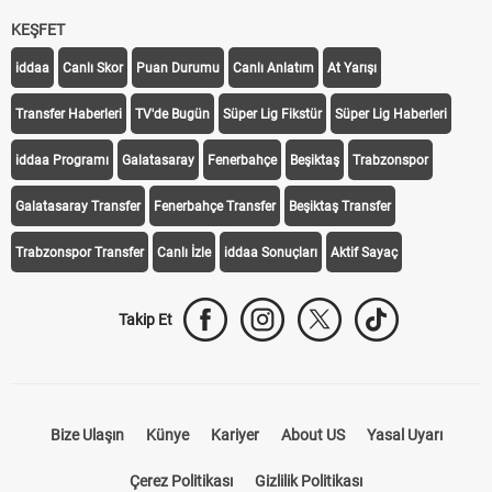
KEŞFET
iddaa
Canlı Skor
Puan Durumu
Canlı Anlatım
At Yarışı
Transfer Haberleri
TV'de Bugün
Süper Lig Fikstür
Süper Lig Haberleri
iddaa Programı
Galatasaray
Fenerbahçe
Beşiktaş
Trabzonspor
Galatasaray Transfer
Fenerbahçe Transfer
Beşiktaş Transfer
Trabzonspor Transfer
Canlı İzle
iddaa Sonuçları
Aktif Sayaç
Takip Et
Bize Ulaşın
Künye
Kariyer
About US
Yasal Uyarı
Çerez Politikası
Gizlilik Politikası