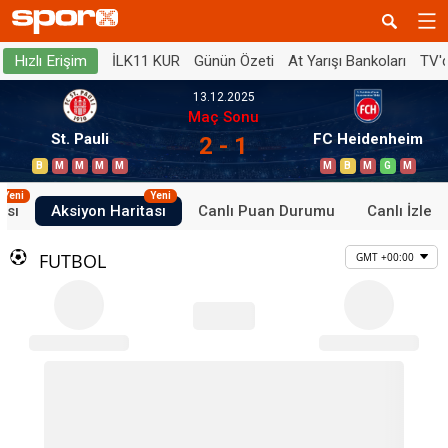
İLK11 KUR
Günün Özeti
At Yarışı Bankoları
TV'
Hızlı Erişim
13.12.2025
Maç Sonu
St. Pauli
FC Heidenheim
2 - 1
B
M
M
M
M
M
B
M
G
M
Yeni
Yeni
ası
Aksiyon Haritası
Canlı Puan Durumu
Canlı İzle
FUTBOL
GMT +00:00