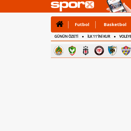
Futbol
Basketbol
GÜNÜN ÖZETİ
İLK 11'İNİ KUR
VOLEYB
CANLI ANLATIM
İNGİLTERE