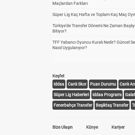
Maçlardan Farkları
Süper Lig Kaç Hafta ve Toplam Kaç Maç Oyn
Türkiye'de Transfer Dönemi Ne Zaman Başlıy
Bitiyor?
TFF Yabancı Oyuncu Kuralı Nedir? Güncel S
Nasıl Uygulanıyor?
Keşfet
iddaa
Canlı Skor
Puan Durumu
Canlı An
Süper Lig Haberleri
iddaa Programı
Gala
Fenerbahçe Transfer
Beşiktaş Transfer
T
Bize Ulaşın
Künye
Kariyer