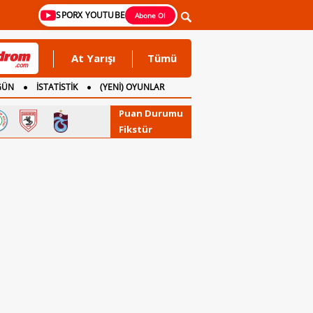
SPORX YOUTUBE
Abone Ol
At Yarışı
Tümü
GÜN
İSTATİSTİK
(YENİ) OYUNLAR
Puan Durumu
Fikstür