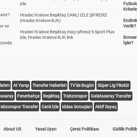
izle
Futbold
Kriterle
anır?
Hradec Kralove Beşiktaş CANLI İZLE ŞİFRESİZ
(Hradec Kralove BJK)
Endire
or ve
Verilir?
Hradec Kralove Beşiktaş maçı şifresiz S Sport Plus
izle, Hradec Kralove BJK link
Bonserv
ezonda
İşler?
latım
At Yarışı
Transfer Haberleri
TV'de Bugün
Süper Lig Fikstür
tasaray
Fenerbahçe
Beşiktaş
Trabzonspor
Galatasaray Transfer
rabzonspor Transfer
Canlı İzle
iddaa Sonuçları
Aktif Sayaç
About US
Yasal Uyarı
Çerez Politikası
Gizlilik Politi