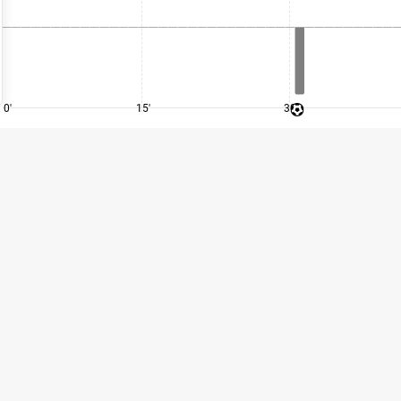
0'
15'
30'