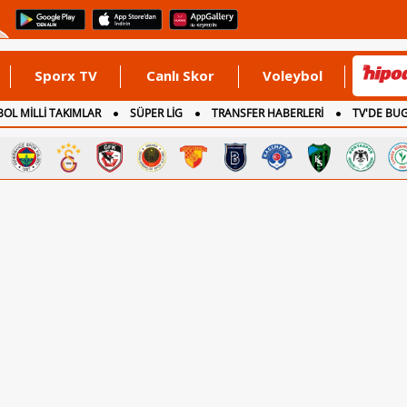
Sporx TV
Canlı Skor
Voleybol
OL MİLLİ TAKIMLAR
SÜPER LİG
TRANSFER HABERLERİ
TV'DE BU