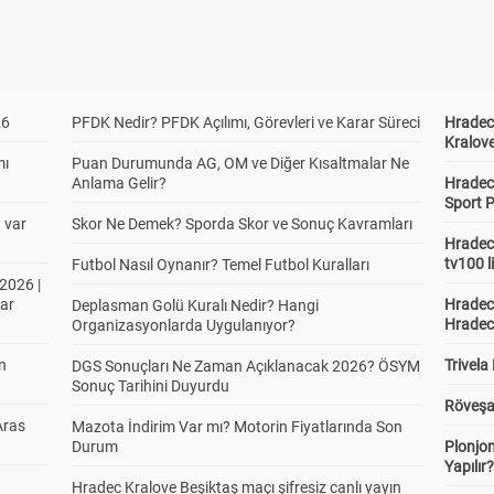
26
PFDK Nedir? PFDK Açılımı, Görevleri ve Karar Süreci
Hradec 
Kralove
mı
Puan Durumunda AG, OM ve Diğer Kısaltmalar Ne
Anlama Gelir?
Hradec 
Sport P
t var
Skor Ne Demek? Sporda Skor ve Sonuç Kavramları
Hradec 
tv100 l
Futbol Nasıl Oynanır? Temel Futbol Kuralları
2026 |
ar
Hradec 
Deplasman Golü Kuralı Nedir? Hangi
Hradec
Organizasyonlarda Uygulanıyor?
in
Trivela
DGS Sonuçları Ne Zaman Açıklanacak 2026? ÖSYM
Sonuç Tarihini Duyurdu
Röveşa
Aras
Mazota İndirim Var mı? Motorin Fiyatlarında Son
Durum
Plonjon
Yapılır
Hradec Kralove Beşiktaş maçı şifresiz canlı yayın