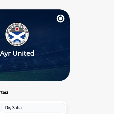
Ayr United
tesi
Dış Saha