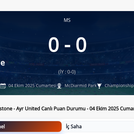
MS
0 - 0
ne
(İY : 0-0)
04 Ekim 2025 Cumartesi
McDiarmid Park
Championship
nstone - Ayr United Canlı Puan Durumu - 04 Ekim 2025 Cumar
el
İç Saha