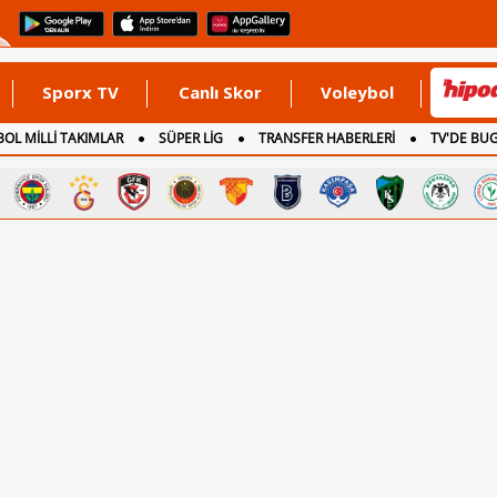
Sporx TV
Canlı Skor
Voleybol
OL MİLLİ TAKIMLAR
SÜPER LİG
TRANSFER HABERLERİ
TV'DE BU