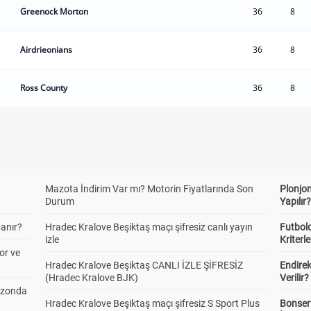
Greenock Morton
36
8
Airdrieonians
36
8
Ross County
36
8
Mazota İndirim Var mı? Motorin Fiyatlarında Son
Plonjon
Durum
Yapılır
anır?
Hradec Kralove Beşiktaş maçı şifresiz canlı yayın
Futbold
izle
Kriterle
or ve
Hradec Kralove Beşiktaş CANLI İZLE ŞİFRESİZ
Endire
(Hradec Kralove BJK)
Verilir?
ezonda
Hradec Kralove Beşiktaş maçı şifresiz S Sport Plus
Bonserv