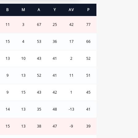
B
M
A
Y
AV
P
11
3
67
25
42
77
15
4
53
36
17
66
13
10
43
41
2
52
9
13
52
41
11
51
9
15
43
42
1
45
14
13
35
48
-13
41
15
13
38
47
-9
39