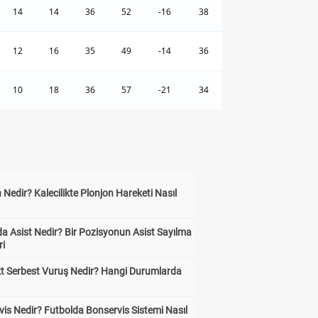
14
14
36
52
-16
38
12
16
35
49
-14
36
10
18
36
57
-21
34
 Nedir? Kalecilikte Plonjon Hareketi Nasıl
?
a Asist Nedir? Bir Pozisyonun Asist Sayılma
ri
kt Serbest Vuruş Nedir? Hangi Durumlarda
is Nedir? Futbolda Bonservis Sistemi Nasıl