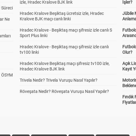
izle, Hradec Kralove BJK link
İşler?
 Süreci
Hradec Kralove Beşiktaş ücretsiz izle, Hradec
Jübile
Kralove BJK maçı canlı linki
Anlama
ar Ne
Hradec Kralove - Beşiktaş maçı şifresiz izle canlı S
Futbold
Sport Plus linki
Arasınd
amları
Hradec Kralove - Beşiktaş maçı şifresiz izle canlı
Futbol
tv100 linki
Olur?
Hradec Kralove Beşiktaş maçı şifresiz tv100 izle,
Açık L
Hradec Kralove BJK link
Kayıt Y
? ÖSYM
Trivela Nedir? Trivela Vuruşu Nasıl Yapılır?
Motorin
Beklene
Röveşata Nedir? Röveşata Vuruşu Nasıl Yapılır?
Fındık 
Fiyatla