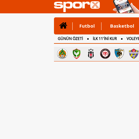
Futbol
Basketbol
GÜNÜN ÖZETİ
İLK 11'İNİ KUR
VOLEYB
CANLI ANLATIM
İNGİLTERE