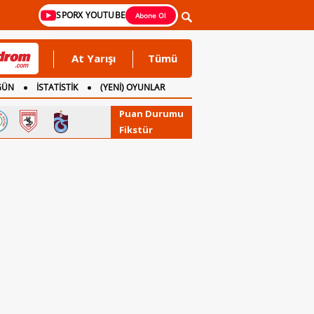
SPORX YOUTUBE
Abone Ol
At Yarışı
Tümü
GÜN
İSTATİSTİK
(YENİ) OYUNLAR
Puan Durumu
Fikstür