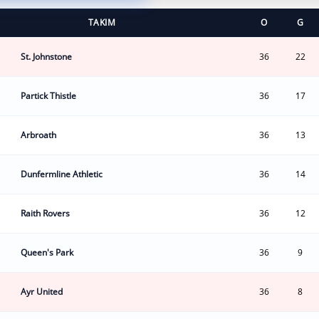
TAKIM
O
G
St. Johnstone
36
22
Partick Thistle
36
17
Arbroath
36
13
Dunfermline Athletic
36
14
Raith Rovers
36
12
Queen's Park
36
9
Ayr United
36
8