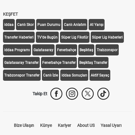
KEŞFET
iddaa
Canlı Skor
Puan Durumu
Canlı Anlatım
At Yarışı
Transfer Haberleri
TV'de Bugün
Süper Lig Fikstür
Süper Lig Haberleri
iddaa Programı
Galatasaray
Fenerbahçe
Beşiktaş
Trabzonspor
Galatasaray Transfer
Fenerbahçe Transfer
Beşiktaş Transfer
Trabzonspor Transfer
Canlı İzle
iddaa Sonuçları
Aktif Sayaç
Takip Et
Bize Ulaşın
Künye
Kariyer
About US
Yasal Uyarı