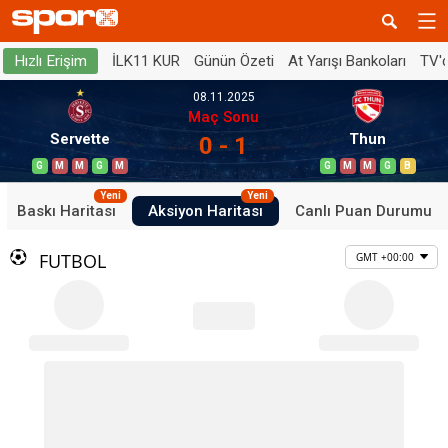
İLK11 KUR
Günün Özeti
At Yarışı Bankoları
TV'
Hızlı Erişim
08.11.2025
Maç Sonu
Servette
Thun
0 - 1
G
M
M
G
M
G
M
M
G
B
Yeni
Yeni
Baskı Haritası
Aksiyon Haritası
Canlı Puan Durumu
FUTBOL
GMT +00:00