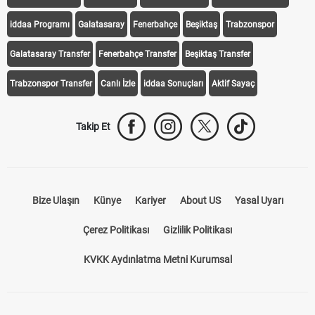
iddaa Programı
Galatasaray
Fenerbahçe
Beşiktaş
Trabzonspor
Galatasaray Transfer
Fenerbahçe Transfer
Beşiktaş Transfer
Trabzonspor Transfer
Canlı İzle
iddaa Sonuçları
Aktif Sayaç
Takip Et
Bize Ulaşın
Künye
Kariyer
About US
Yasal Uyarı
Çerez Politikası
Gizlilik Politikası
KVKK Aydınlatma Metni Kurumsal