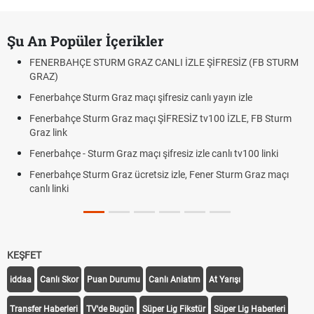
Şu An Popüler İçerikler
FENERBAHÇE STURM GRAZ CANLI İZLE ŞİFRESİZ (FB STURM
GRAZ)
Fenerbahçe Sturm Graz maçı şifresiz canlı yayın izle
Fenerbahçe Sturm Graz maçı ŞİFRESİZ tv100 İZLE, FB Sturm
Graz link
Fenerbahçe - Sturm Graz maçı şifresiz izle canlı tv100 linki
Fenerbahçe Sturm Graz ücretsiz izle, Fener Sturm Graz maçı
canlı linki
KEŞFET
iddaa
Canlı Skor
Puan Durumu
Canlı Anlatım
At Yarışı
Transfer Haberleri
TV'de Bugün
Süper Lig Fikstür
Süper Lig Haberleri