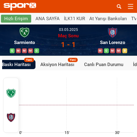
ANA SAYFA
İLK11 KUR
At Yarışı Bankoları
TV
Hızlı Erişim
03.05.2025
Maç Sonu
Sarmiento
San Lorenzo
1 - 1
G
M
M
M
G
M
G
M
M
B
Yeni
Yeni
Baskı Haritası
Aksiyon Haritası
Canlı Puan Durumu
İ
0'
15'
30'