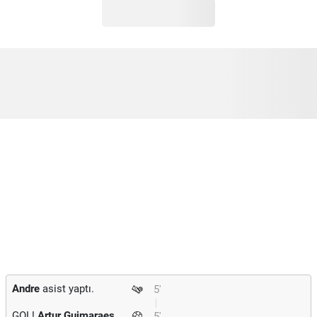
Andre
asist yaptı.
5'
GOL!
Artur Guimaraes
5'