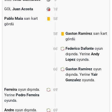
GOL
Juan Acosta
18'
Pablo Maia
sarı kart
58'
gördü
Gaston Ramirez
sarı kart
58'
gördü
Federico Dafonte
oyun
66'
dışında. Yerine
Andy
Lopez
oyunda.
Gaston Ramirez
oyun
66'
dışında. Yerine
Yair
Gonzalez
oyunda.
Ferreira
oyun dışında.
69'
Yerine
Pedro Ferreira
oyunda.
Andre
oyun dışında.
69'