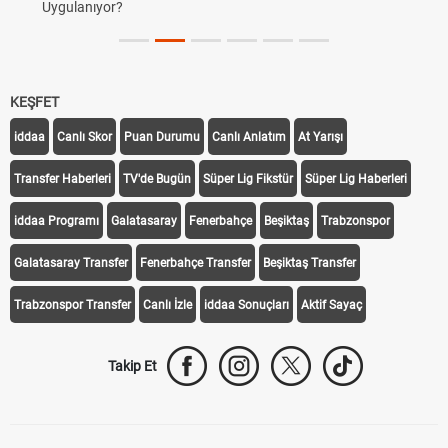
Uygulanıyor?
KEŞFET
iddaa
Canlı Skor
Puan Durumu
Canlı Anlatım
At Yarışı
Transfer Haberleri
TV'de Bugün
Süper Lig Fikstür
Süper Lig Haberleri
iddaa Programı
Galatasaray
Fenerbahçe
Beşiktaş
Trabzonspor
Galatasaray Transfer
Fenerbahçe Transfer
Beşiktaş Transfer
Trabzonspor Transfer
Canlı İzle
iddaa Sonuçları
Aktif Sayaç
Takip Et