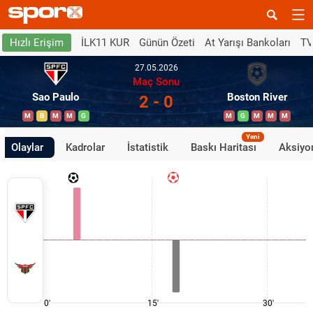
İLK11 KUR
Günün Özeti
At Yarışı Bankoları
TV
Hızlı Erişim
27.05.2026
Maç Sonu
Sao Paulo
Boston River
2 - 0
M
B
M
M
G
M
G
M
M
M
Yeni
Olaylar
Kadrolar
İstatistik
Baskı Haritası
Aksiyon
0'
15'
30'