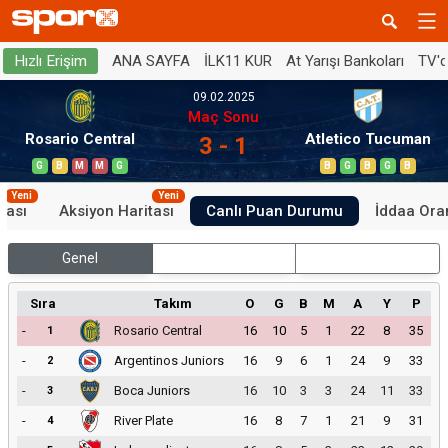
ANA SAYFA
İLK11 KUR
At Yarışı Bankoları
TV'
Hızlı Erişim
09.02.2025
Maç Sonu
Rosario Central
Atletico Tucuman
3 - 1
G
B
M
M
G
B
G
B
G
B
Yeni
Yeni
tası
Aksiyon Haritası
Canlı Puan Durumu
İddaa Oran
Genel
İç Saha
Dış Saha
Sıra
Takım
O
G
B
M
A
Y
P
-
Rosario Central
16
10
5
1
22
8
35
1
-
Argentinos Juniors
16
9
6
1
24
9
33
2
-
Boca Juniors
16
10
3
3
24
11
33
3
-
River Plate
16
8
7
1
21
9
31
4