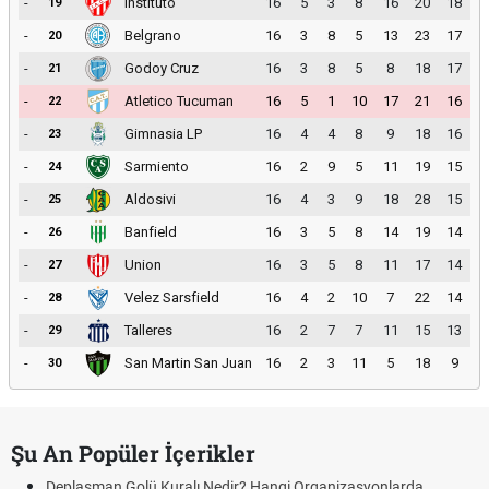
-
Instituto
16
5
3
8
16
20
18
19
-
Belgrano
16
3
8
5
13
23
17
20
-
Godoy Cruz
16
3
8
5
8
18
17
21
-
Atletico Tucuman
16
5
1
10
17
21
16
22
-
Gimnasia LP
16
4
4
8
9
18
16
23
-
Sarmiento
16
2
9
5
11
19
15
24
-
Aldosivi
16
4
3
9
18
28
15
25
-
Banfield
16
3
5
8
14
19
14
26
-
Union
16
3
5
8
11
17
14
27
-
Velez Sarsfield
16
4
2
10
7
22
14
28
-
Talleres
16
2
7
7
11
15
13
29
-
San Martin San Juan
16
2
3
11
5
18
9
30
Şu An Popüler İçerikler
Deplasman Golü Kuralı Nedir? Hangi Organizasyonlarda