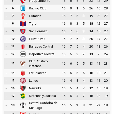
-
Independiente
16
8
5
3
23
12
29
5
-
Racing Club
16
9
1
6
26
16
28
6
-
Huracan
16
7
6
3
19
12
27
7
-
Tigre
16
8
3
5
18
12
27
8
-
San Lorenzo
16
7
6
3
14
10
27
9
-
I. Rivadavia
16
7
6
3
20
17
27
10
-
Barracas Central
16
7
5
4
20
18
26
11
-
Deportivo Riestra
16
5
9
2
13
7
24
12
Club Atletico
-
16
6
5
5
13
11
23
13
Platense
-
Estudiantes
16
5
6
5
18
19
21
14
-
Lanus
16
4
8
4
13
11
20
15
-
Newell's
16
5
4
7
12
15
19
16
-
Defensa y Justicia
16
5
4
7
18
22
19
17
Central Cordoba de
-
16
5
3
8
21
22
18
18
Santiago