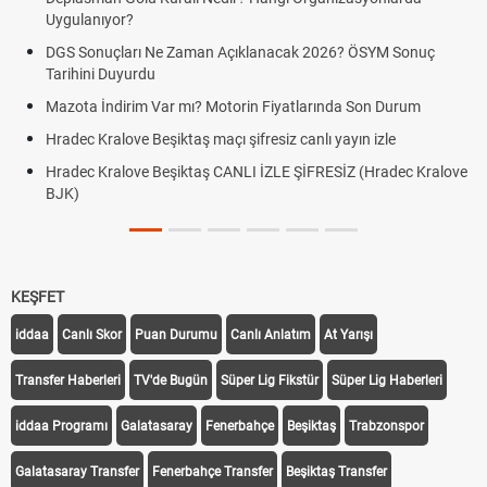
Uygulanıyor?
DGS Sonuçları Ne Zaman Açıklanacak 2026? ÖSYM Sonuç
Tarihini Duyurdu
Mazota İndirim Var mı? Motorin Fiyatlarında Son Durum
Hradec Kralove Beşiktaş maçı şifresiz canlı yayın izle
Hradec Kralove Beşiktaş CANLI İZLE ŞİFRESİZ (Hradec Kralove
BJK)
KEŞFET
iddaa
Canlı Skor
Puan Durumu
Canlı Anlatım
At Yarışı
Transfer Haberleri
TV'de Bugün
Süper Lig Fikstür
Süper Lig Haberleri
iddaa Programı
Galatasaray
Fenerbahçe
Beşiktaş
Trabzonspor
Galatasaray Transfer
Fenerbahçe Transfer
Beşiktaş Transfer