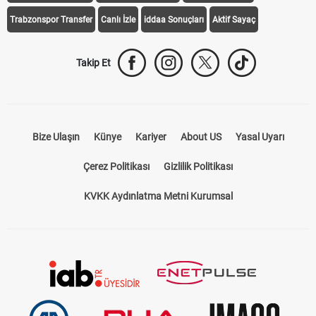
Trabzonspor Transfer
Canlı İzle
iddaa Sonuçları
Aktif Sayaç
Takip Et
Bize Ulaşın
Künye
Kariyer
About US
Yasal Uyarı
Çerez Politikası
Gizlilik Politikası
KVKK Aydınlatma Metni Kurumsal