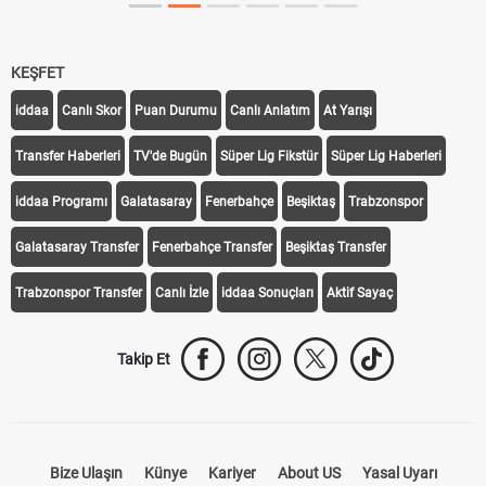
KEŞFET
iddaa
Canlı Skor
Puan Durumu
Canlı Anlatım
At Yarışı
Transfer Haberleri
TV'de Bugün
Süper Lig Fikstür
Süper Lig Haberleri
iddaa Programı
Galatasaray
Fenerbahçe
Beşiktaş
Trabzonspor
Galatasaray Transfer
Fenerbahçe Transfer
Beşiktaş Transfer
Trabzonspor Transfer
Canlı İzle
iddaa Sonuçları
Aktif Sayaç
Takip Et
Bize Ulaşın
Künye
Kariyer
About US
Yasal Uyarı