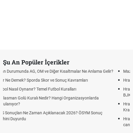
Şu An Popüler İçerikler
altmalar Ne Anlama Gelir?
Mazota İndirim Var mı? Motorin Fiyatla
ç Kavramları
Hradec Kralove Beşiktaş maçı şifresiz canl
ralları
Hradec Kralove Beşiktaş CANLI İZLE ŞİF
BJK)
 Organizasyonlarda
Hradec Kralove Beşiktaş maçı şifresiz S S
Kralove BJK link
k 2026? ÖSYM Sonuç
Hradec Kralove Beşiktaş ücretsiz izle, H
canlı linki