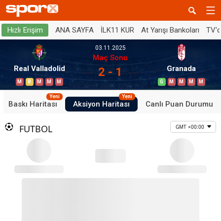
ANA SAYFA
İLK11 KUR
At Yarışı Bankoları
TV'
Hızlı Erişim
03.11.2025
Maç Sonu
Real Valladolid
Granada
2 - 1
M
B
M
M
M
G
M
M
M
M
Yeni
Yeni
Baskı Haritası
Aksiyon Haritası
Canlı Puan Durumu
FUTBOL
GMT +00:00