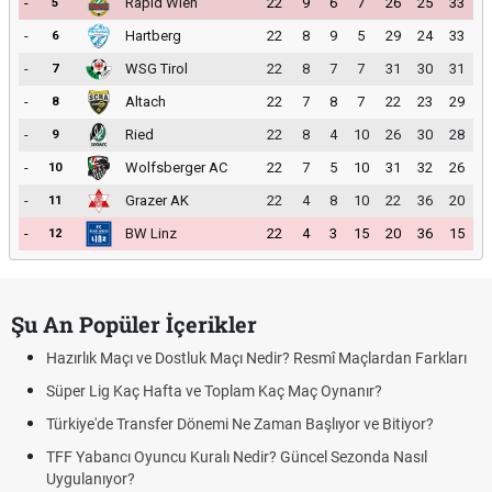
-
Rapid Wien
22
9
6
7
26
25
33
5
-
Hartberg
22
8
9
5
29
24
33
6
-
WSG Tirol
22
8
7
7
31
30
31
7
-
Altach
22
7
8
7
22
23
29
8
-
Ried
22
8
4
10
26
30
28
9
-
Wolfsberger AC
22
7
5
10
31
32
26
10
-
Grazer AK
22
4
8
10
22
36
20
11
-
BW Linz
22
4
3
15
20
36
15
12
Şu An Popüler İçerikler
Hazırlık Maçı ve Dostluk Maçı Nedir? Resmî Maçlardan Farkları
Süper Lig Kaç Hafta ve Toplam Kaç Maç Oynanır?
Türkiye'de Transfer Dönemi Ne Zaman Başlıyor ve Bitiyor?
TFF Yabancı Oyuncu Kuralı Nedir? Güncel Sezonda Nasıl
Uygulanıyor?