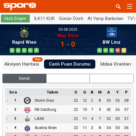
İLK11 KUR
Günün Özeti
At Yarışı Bankoları
TV'
Hızlı Erişim
03.08.2025
Maç Sonu
Rapid Wien
BW Linz
1 - 0
G
G
G
G
G
G
G
G
M
B
Yeni
Aksiyon Haritası
Canlı Puan Durumu
İddaa Oranları
Genel
İç Saha
Dış Saha
Sıra
Takım
O
G
B
M
A
Y
P
-
Sturm Graz
22
12
2
8
33
26
38
1
-
RB Salzburg
22
10
7
5
42
26
37
2
-
LASK
22
11
4
7
32
30
37
3
-
Austria Wien
22
11
3
8
34
30
36
4