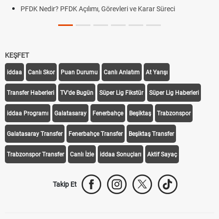
PFDK Nedir? PFDK Açılımı, Görevleri ve Karar Süreci
KEŞFET
iddaa
Canlı Skor
Puan Durumu
Canlı Anlatım
At Yarışı
Transfer Haberleri
TV'de Bugün
Süper Lig Fikstür
Süper Lig Haberleri
iddaa Programı
Galatasaray
Fenerbahçe
Beşiktaş
Trabzonspor
Galatasaray Transfer
Fenerbahçe Transfer
Beşiktaş Transfer
Trabzonspor Transfer
Canlı İzle
iddaa Sonuçları
Aktif Sayaç
Takip Et