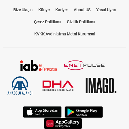
Bize Ulaşın
Künye
Kariyer
About US
Yasal Uyarı
Çerez Politikası
Gizlilik Politikası
KVKK Aydınlatma Metni Kurumsal