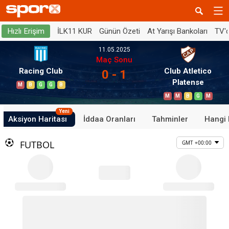
İLK11 KUR
Günün Özeti
At Yarışı Bankoları
TV'
Hızlı Erişim
11.05.2025
Maç Sonu
Racing Club
Club Atletico
0 - 1
Platense
M
B
G
G
B
M
M
B
G
M
Yeni
Aksiyon Haritası
İddaa Oranları
Tahminler
Hangi 
FUTBOL
GMT +00:00