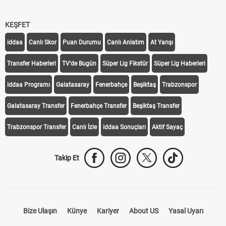
KEŞFET
iddaa
Canlı Skor
Puan Durumu
Canlı Anlatım
At Yarışı
Transfer Haberleri
TV'de Bugün
Süper Lig Fikstür
Süper Lig Haberleri
iddaa Programı
Galatasaray
Fenerbahçe
Beşiktaş
Trabzonspor
Galatasaray Transfer
Fenerbahçe Transfer
Beşiktaş Transfer
Trabzonspor Transfer
Canlı İzle
iddaa Sonuçları
Aktif Sayaç
Takip Et
Bize Ulaşın
Künye
Kariyer
About US
Yasal Uyarı