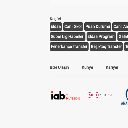
Keşfet
iddaa
Canlı Skor
Puan Durumu
Canlı An
Süper Lig Haberleri
iddaa Programı
Gala
Fenerbahçe Transfer
Beşiktaş Transfer
T
Bize Ulaşın
Künye
Kariyer