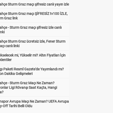
hçe Sturm Graz maçı şifresiz canlı yayın izle
ahçe Sturm Graz maçı ŞİFRESİZ tv100 İZLE,
rm Graz link
hçe - Sturm Graz maçı şifresiz izle canlı
inki
hçe Sturm Graz ücretsiz izle, Fener Sturm
çı canlı linki
ükselecek mi, Yükselir mi? Altın Fiyatları İçin
lentiler
gı Paketi Resmî Gazete'de Yayımlandı mı?
on Dakika Gelişmeleri
ahçe - Sturm Graz Maçı Ne Zaman?
onlar Ligi Rövanşı Saat Kaçta, Hangi
a?
nspor Avrupa Maçı Ne Zaman? UEFA Avrupa
y-Off Tarihi Belli Oldu