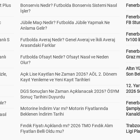
t Plus
Bonservis Nedir? Futbolda Bonservis Sistemi Nasıl
Fenerba
İşler?
Fenerb
c
Jübile Maçı Nedir? Futbolda Jübile Yapmak Ne
FB Stu
Anlama Gelir?
Fenerba
anlı S
Futbolda Averaj Nedir? Genel Averaj ve İkili Averaj
tv100 l
Arasındaki Farklar
Fenerba
anlı
Futbolda Ofsayt Nedir? Ofsayt Nasıl ve Neden
Graz ma
Olur?
Altın Y
zle,
Açık Lise Kayıtları Ne Zaman 2026? AÖL 2. Dönem
Son Bek
Kayıt Yenileme ve Yeni Kayıt Tarihleri
12. Yar
DGS Sonuçları Ne Zaman Açıklanacak 2026? ÖSYM
2026 S
Sonuç Tarihini Duyurdu
lır?
Fenerb
Motorine İndirim Var mı? Motorin Fiyatlarında
Şampiy
Beklenen İndirim Tarihi
Kanald
asıl
Fındık Fiyatı Açıklandı mı? 2026 TMO Fındık Alım
Trabzo
Fiyatları Belli Oldu mu?
Ligi Pla