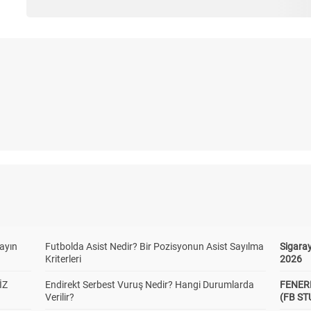
yayın
Futbolda Asist Nedir? Bir Pozisyonun Asist Sayılma
Sigaray
Kriterleri
2026
İZ
Endirekt Serbest Vuruş Nedir? Hangi Durumlarda
FENER
Verilir?
(FB S