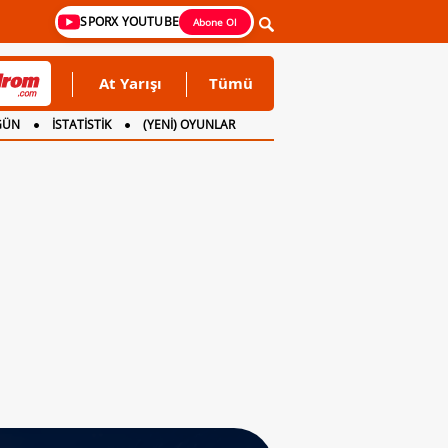
SPORX YOUTUBE
Abone Ol
At Yarışı
Tümü
GÜN
İSTATİSTİK
(YENİ) OYUNLAR