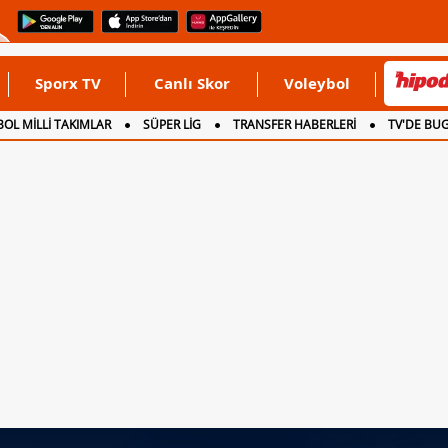
Sporx TV
Canlı Skor
Voleybol
OL MİLLİ TAKIMLAR
SÜPER LİG
TRANSFER HABERLERİ
TV'DE BU