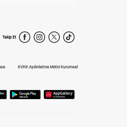
Takip Et
kası
KVKK Aydınlatma Metni Kurumsal