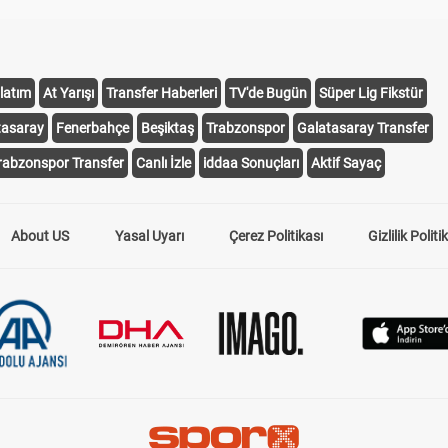
latım
At Yarışı
Transfer Haberleri
TV'de Bugün
Süper Lig Fikstür
tasaray
Fenerbahçe
Beşiktaş
Trabzonspor
Galatasaray Transfer
rabzonspor Transfer
Canlı İzle
iddaa Sonuçları
Aktif Sayaç
About US
Yasal Uyarı
Çerez Politikası
Gizlilik Politi