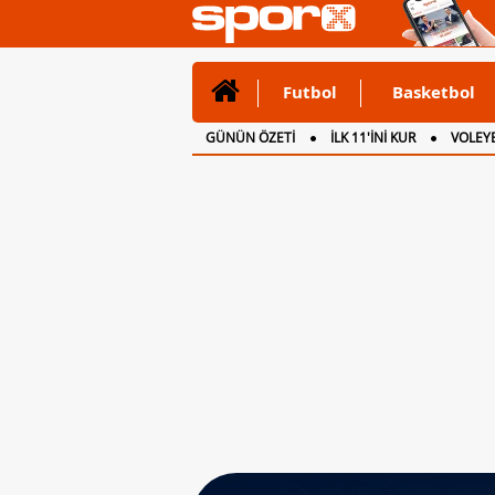
Futbol
Basketbol
GÜNÜN ÖZETİ
İLK 11'İNİ KUR
VOLEYB
CANLI ANLATIM
İNGİLTERE