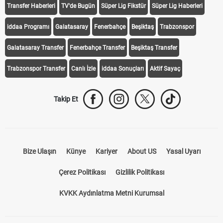
Transfer Haberleri
TV'de Bugün
Süper Lig Fikstür
Süper Lig Haberleri
iddaa Programı
Galatasaray
Fenerbahçe
Beşiktaş
Trabzonspor
Galatasaray Transfer
Fenerbahçe Transfer
Beşiktaş Transfer
Trabzonspor Transfer
Canlı İzle
iddaa Sonuçları
Aktif Sayaç
Takip Et
Bize Ulaşın
Künye
Kariyer
About US
Yasal Uyarı
Çerez Politikası
Gizlilik Politikası
KVKK Aydınlatma Metni Kurumsal