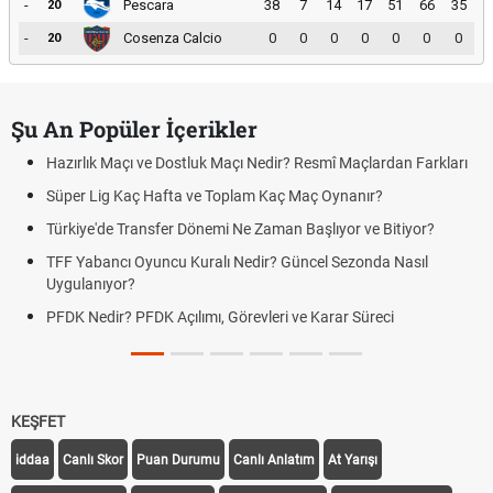
-
Pescara
38
7
14
17
51
66
35
20
-
Cosenza Calcio
0
0
0
0
0
0
0
20
Şu An Popüler İçerikler
Hazırlık Maçı ve Dostluk Maçı Nedir? Resmî Maçlardan Farkları
Süper Lig Kaç Hafta ve Toplam Kaç Maç Oynanır?
Türkiye'de Transfer Dönemi Ne Zaman Başlıyor ve Bitiyor?
TFF Yabancı Oyuncu Kuralı Nedir? Güncel Sezonda Nasıl
Uygulanıyor?
PFDK Nedir? PFDK Açılımı, Görevleri ve Karar Süreci
KEŞFET
iddaa
Canlı Skor
Puan Durumu
Canlı Anlatım
At Yarışı