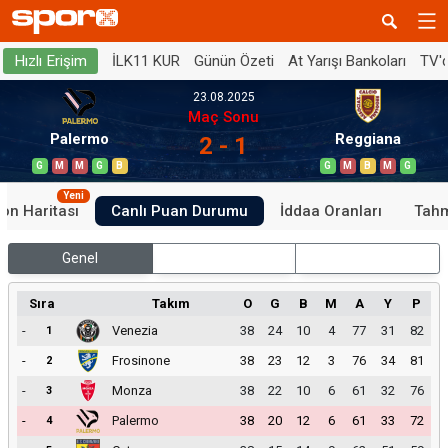
İLK11 KUR
Günün Özeti
At Yarışı Bankoları
TV'
Hızlı Erişim
23.08.2025
Maç Sonu
Palermo
Reggiana
2 - 1
G
M
M
G
B
G
M
B
M
G
Yeni
on Haritası
Canlı Puan Durumu
İddaa Oranları
Tahm
Genel
İç Saha
Dış Saha
Sıra
Takım
O
G
B
M
A
Y
P
-
Venezia
38
24
10
4
77
31
82
1
-
Frosinone
38
23
12
3
76
34
81
2
-
Monza
38
22
10
6
61
32
76
3
-
Palermo
38
20
12
6
61
33
72
4