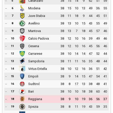
-
Catanzaro
38
15
14
9
62
51
59
5
-
Modena
38
15
10
13
49
36
55
6
-
Juve Stabia
38
11
18
9
44
45
51
7
-
Avellino
38
13
10
15
43
55
49
8
-
Mantova
38
13
7
18
45
57
46
9
-
Calcio Padova
38
12
10
16
39
49
46
10
-
Cesena
38
12
10
16
45
56
46
11
-
Carrarese
38
10
14
14
47
52
44
12
-
Sampdoria
38
11
11
16
35
48
44
13
-
Virtus Entella
38
10
12
16
36
51
42
14
-
Empoli
38
9
14
15
47
54
41
15
-
Sudtirol
38
8
17
13
38
48
41
16
-
Bari
38
10
10
18
38
60
40
17
-
Reggiana
38
9
10
19
36
56
37
18
-
Spezia
38
8
11
19
43
59
35
19