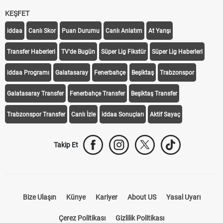
KEŞFET
iddaa
Canlı Skor
Puan Durumu
Canlı Anlatım
At Yarışı
Transfer Haberleri
TV'de Bugün
Süper Lig Fikstür
Süper Lig Haberleri
iddaa Programı
Galatasaray
Fenerbahçe
Beşiktaş
Trabzonspor
Galatasaray Transfer
Fenerbahçe Transfer
Beşiktaş Transfer
Trabzonspor Transfer
Canlı İzle
iddaa Sonuçları
Aktif Sayaç
Takip Et
Bize Ulaşın
Künye
Kariyer
About US
Yasal Uyarı
Çerez Politikası
Gizlilik Politikası