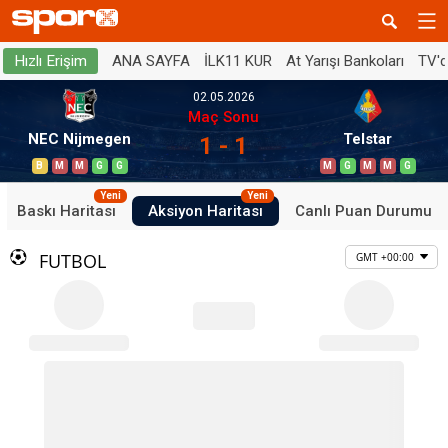
ANA SAYFA
İLK11 KUR
At Yarışı Bankoları
TV'
Hızlı Erişim
02.05.2026
Maç Sonu
NEC Nijmegen
Telstar
1 - 1
B
M
M
G
G
M
G
M
M
G
Yeni
Yeni
Baskı Haritası
Aksiyon Haritası
Canlı Puan Durumu
FUTBOL
GMT +00:00