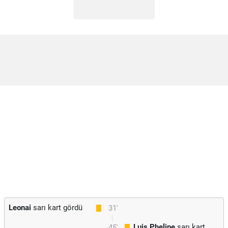
Leonai
sarı kart gördü
31'
Luis Phelipe
sarı kart
45'