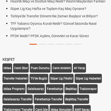
Hazırlık Maçı ve Dostluk Maçı Nedir? Resmî Maçlardan Farkları
Süper Lig Kaç Hafta ve Toplam Kaç Maç Oynanır?
Türkiye'de Transfer Dönemi Ne Zaman Başlıyor ve Bitiyor?
TFF Yabancı Oyuncu Kuralı Nedir? Güncel Sezonda Nasıl
Uygulanıyor?
PFDK Nedir? PFDK Açılımı, Görevleri ve Karar Süreci
KEŞFET
iddaa
Canlı Skor
Puan Durumu
Canlı Anlatım
At Yarışı
Transfer Haberleri
TV'de Bugün
Süper Lig Fikstür
Süper Lig Haberleri
iddaa Programı
Galatasaray
Fenerbahçe
Beşiktaş
Trabzonspor
Galatasaray Transfer
Fenerbahçe Transfer
Beşiktaş Transfer
Trabzonspor Transfer
Canlı İzle
iddaa Sonuçları
Aktif Sayaç