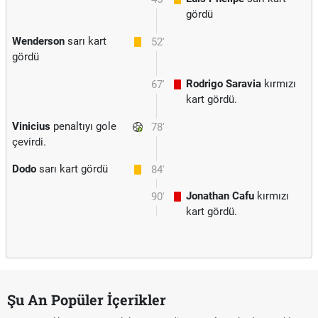
gördü
Wenderson
sarı kart
52'
gördü
Rodrigo Saravia
kırmızı
67'
kart gördü.
Vinicius
penaltıyı gole
78'
çevirdi.
Dodo
sarı kart gördü
84'
Jonathan Cafu
kırmızı
90'
kart gördü.
Şu An Popüler İçerikler