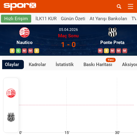
İLK11 KUR
Günün Özeti
At Yarışı Bankoları
TV
Hızlı Erişim
05.04.2026
Maç Sonu
Nautico
Ponte Preta
1 - 0
B
G
M
M
B
M
B
M
M
M
Yeni
Olaylar
Kadrolar
İstatistik
Baskı Haritası
Aksiyon
0'
15'
30'